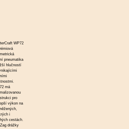
terCraft WP72
prémiová
metrická
ní pneumatika
ižší hlučností
ynikajícími
dními
stnostmi.
72 má
imalizovanou
strukci pro
lepší výkon na
něžených,
rých i
hých cestách.
-Zag drážky