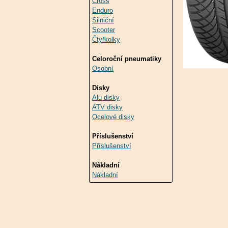
Cross
Enduro
Silniční
Scooter
Čtyřkolky
Celoroční pneumatiky
Osobní
Disky
Alu disky
ATV disky
Ocelové disky
Příslušenství
Příslušenství
Nákladní
Nákladní