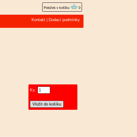
Položek v košíku
0
Kontakt
|
Dodací podmínky
Ks: