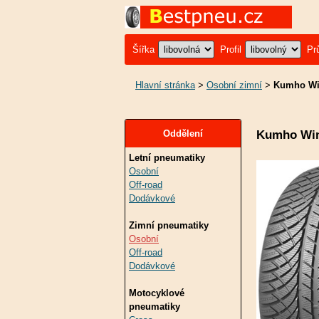
Šířka
Profil
Pr
Hlavní stránka
>
Osobní zimní
>
Kumho Win
Kumho Win
Oddělení
Letní pneumatiky
Osobní
Off-road
Dodávkové
Zimní pneumatiky
Osobní
Off-road
Dodávkové
Motocyklové
pneumatiky