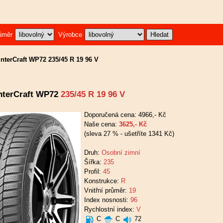
ůměr
Výrobce
terCraft WP72 235/45 R 19 96 V
terCraft WP72
235/45 R 19 96 V
Doporučená cena: 4966,- Kč
Naše cena:
3625,- Kč
(sleva 27 % - ušetříte 1341 Kč)
Druh:
Osobní zimní
Šířka:
235
Profil:
45
Konstrukce:
R
Vnitřní průměr:
19
Index nosnosti:
96
Rychlostní index:
V
C
C
72