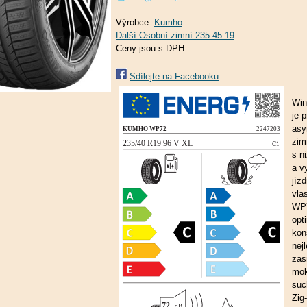
Výrobce:
Kumho
Ceny jsou s DPH.
Sdílejte na Facebooku
Win
je 
asy
zim
s n
a v
jíz
vla
WP
opt
kon
nej
zas
mok
suc
Zig