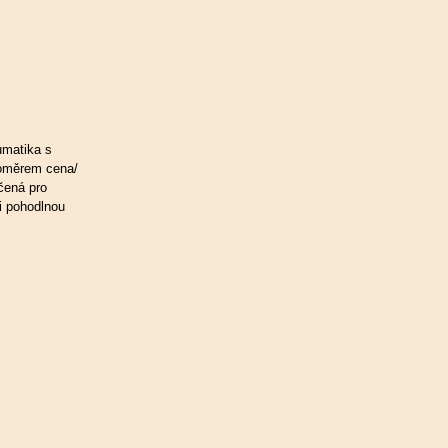
umatika s
oměrem cena/
čená pro
 i pohodlnou