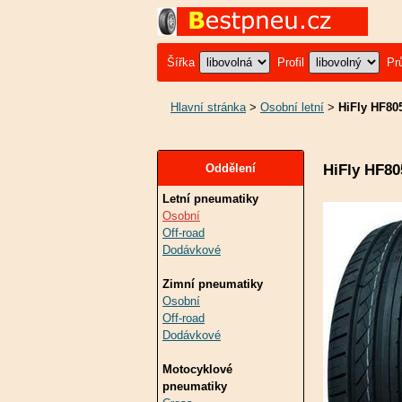
Šířka
Profil
Pr
Hlavní stránka
>
Osobní letní
>
HiFly HF80
HiFly HF80
Oddělení
Letní pneumatiky
Osobní
Off-road
Dodávkové
Zimní pneumatiky
Osobní
Off-road
Dodávkové
Motocyklové
pneumatiky