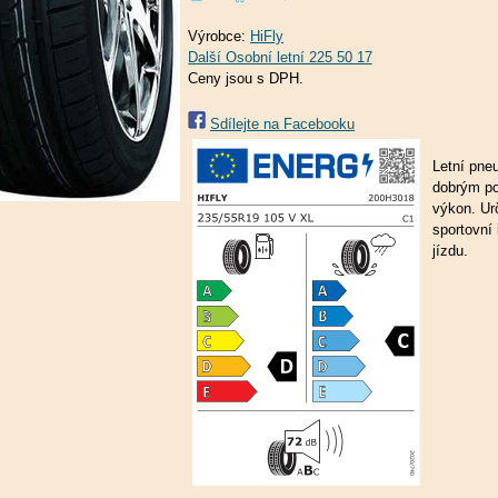
Výrobce:
HiFly
Ceny jsou s DPH.
Sdílejte na Facebooku
Letní pne
dobrým p
výkon. Ur
sportovní
jízdu.