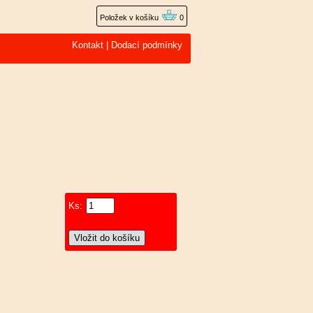
Položek v košíku
0
Kontakt
|
Dodací podmínky
Ks: