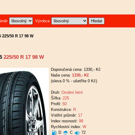
ůměr
Výrobce
5 225/50 R 17 98 W
5
225/50 R 17 98 W
Doporučená cena: 1330,- Kč
Naše cena:
1330,- Kč
(sleva 0 % - ušetříte 0 Kč)
Druh:
Osobní letní
Šířka:
225
Profil:
50
Konstrukce:
R
Vnitřní průměr:
17
Index nosnosti:
98
Rychlostní index:
W
D
C
72