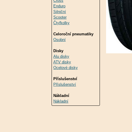
Cross
Enduro
Silniční
Scooter
Čtyřkolky
Celoroční pneumatiky
Osobní
Disky
Alu disky
ATV disky
Ocelové disky
Příslušenství
Příslušenství
Nákladní
Nákladní