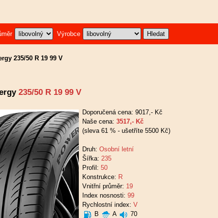
ůměr
Výrobce
ergy 235/50 R 19 99 V
wergy
235/50 R 19 99 V
Doporučená cena: 9017,- Kč
Naše cena:
3517,- Kč
(sleva 61 % - ušetříte 5500 Kč)
Druh:
Osobní letní
Šířka:
235
Profil:
50
Konstrukce:
R
Vnitřní průměr:
19
Index nosnosti:
99
Rychlostní index:
V
B
A
70