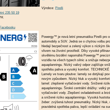
Výrobce:
Pirelli
PH.
a Facebooku
Powergy™ je nová letní pneumatika Pirelli pro 
automobily a SUV. Jedná se o chytrou volbu pro 
hledají bezpečnost a zelený výkon s nízkým šk
vlivem na životní prostředí. Díky vysoké přilnav
skvělému brzdění napomáhá Powergy™ precizn
vozidla na všech typech silnic a snižuje nebezp
aquaplanningu. Nízký valivý odpor zajišťuje sn
spotřebu paliva a vysoký komfort. TECHNICK
Lamely ve tvaru ploutve: lamely se dotýkají po
novým způsobem. Nízký hluk a vysoký komfort
lamel: zlepšené vytlačování vody. Snížené rizik
aquaplanningu. Široké centrální drážky: velký pr
vytlačování vody. Zlepšení ovladatelnosti a brz
a snížené riziko aquaplanningu. Vysoká hustota 
žeber: zvýšená tuhost pneumatiky. Nízký hluk, 
pravidelná spotřeba paliva, lepší ovládání na su