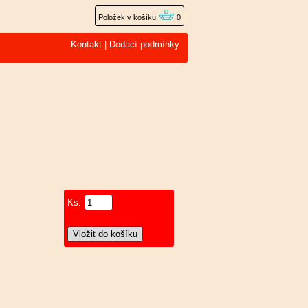
Položek v košíku
0
Kontakt
|
Dodací podmínky
Ks: