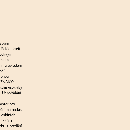
osobní
řidiče, kteří
odlivým
osti a
ímu ovládání
ečí
íženou
É ZNAKY:
vrchu vozovky
. Uspořádání
o
ostor pro
dění na mokru
vnitřních
nízká a
chu a brzdění.