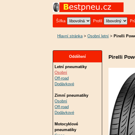
Šířka
Profil
Pr
Hlavní stránka
>
Osobní letní
>
Pirelli Pow
Pirelli Po
Oddělení
Letní pneumatiky
Osobní
Off-road
Dodávkové
Zimní pneumatiky
Osobní
Off-road
Dodávkové
Motocyklové
pneumatiky