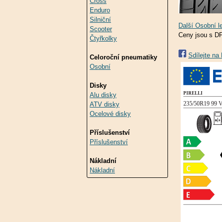
Cross
Enduro
Silniční
Scooter
Ceny jsou s D
Čtyřkolky
Sdílejte n
Celoroční pneumatiky
Osobní
Disky
Alu disky
ATV disky
Ocelové disky
Příslušenství
Příslušenství
Nákladní
Nákladní