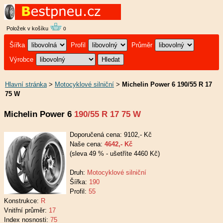
Položek v košíku
0
Šířka
Profil
Průměr
Výrobce
Hlavní stránka
>
Motocyklové silniční
>
Michelin Power 6 190/55 R 17
75 W
Michelin Power 6
190/55 R 17 75 W
Doporučená cena: 9102,- Kč
Naše cena:
4642,- Kč
(sleva 49 % - ušetříte 4460 Kč)
Druh:
Motocyklové silniční
Šířka:
190
Profil:
55
Konstrukce:
R
Vnitřní průměr:
17
Index nosnosti:
75