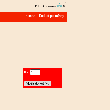
Položek v košíku
0
Kontakt
|
Dodací podmínky
Ks: