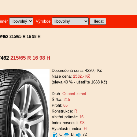
ůměr
Výrobce
462 215/65 R 16 98 H
462
215/65 R 16 98 H
Doporučená cena: 4220,- Kč
Naše cena:
2532,- Kč
(sleva 40 % - ušetříte 1688 Kč)
Druh:
Osobní zimní
Šířka:
215
Profil:
65
Konstrukce:
R
Vnitřní průměr:
16
Index nosnosti:
98
Rychlostní index:
H
C
B
72