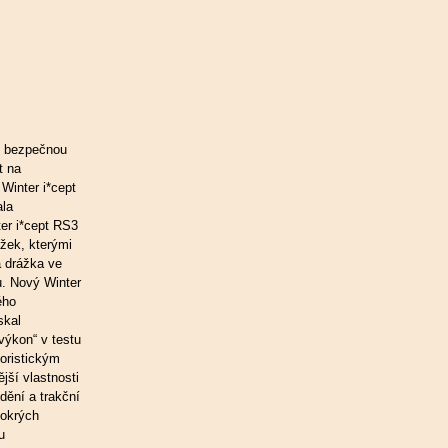
ro bezpečnou
t na
inter i*cept
ala
er i*cept RS3
žek, kterými
á drážka ve
u. Nový Winter
ého
skal
výkon“ v testu
oristickým
jší vlastnosti
dění a trakční
mokrých
u