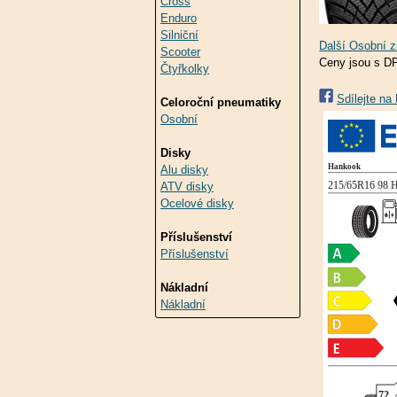
Cross
Enduro
Silniční
Scooter
Ceny jsou s D
Čtyřkolky
Sdílejte n
Celoroční pneumatiky
Osobní
Disky
Alu disky
ATV disky
Ocelové disky
Příslušenství
Příslušenství
Nákladní
Nákladní