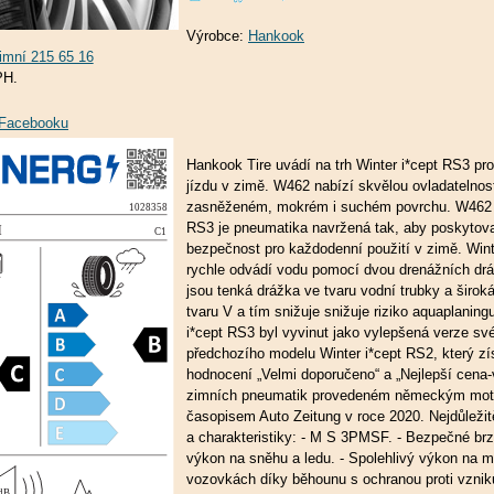
Výrobce:
Hankook
PH.
a Facebooku
Hankook Tire uvádí na trh Winter i*cept RS3 p
jízdu v zimě. W462 nabízí skvělou ovladatelnos
zasněženém, mokrém i suchém povrchu. W462 W
RS3 je pneumatika navržená tak, aby poskytov
bezpečnost pro každodenní použití v zimě. Wint
rychle odvádí vodu pomocí dvou drenážních drá
jsou tenká drážka ve tvaru vodní trubky a širok
tvaru V a tím snižuje snižuje riziko aquaplaning
i*cept RS3 byl vyvinut jako vylepšená verze sv
předchozího modelu Winter i*cept RS2, který zí
hodnocení „Velmi doporučeno“ a „Nejlepší cena-
zimních pneumatik provedeném německým mot
časopisem Auto Zeitung v roce 2020. Nejdůležitě
a charakteristiky: - M S 3PMSF. - Bezpečné brz
výkon na sněhu a ledu. - Spolehlivý výkon na 
vozovkách díky běhounu s ochranou proti vznik