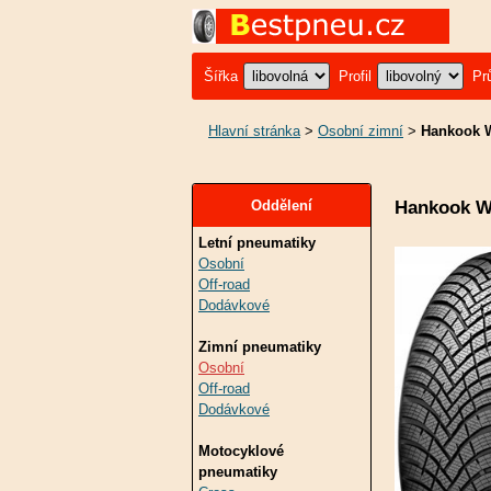
Šířka
Profil
Pr
Hlavní stránka
>
Osobní zimní
>
Hankook W
Hankook W
Oddělení
Letní pneumatiky
Osobní
Off-road
Dodávkové
Zimní pneumatiky
Osobní
Off-road
Dodávkové
Motocyklové
pneumatiky