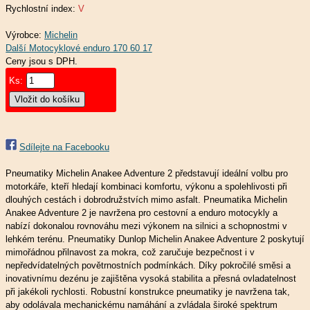
Rychlostní index:
V
Výrobce:
Michelin
Ceny jsou s DPH.
Ks:
Sdílejte na Facebooku
Pneumatiky Michelin Anakee Adventure 2 představují ideální volbu pro
motorkáře, kteří hledají kombinaci komfortu, výkonu a spolehlivosti při
dlouhých cestách i dobrodružstvích mimo asfalt. Pneumatika Michelin
Anakee Adventure 2 je navržena pro cestovní a enduro motocykly a
nabízí dokonalou rovnováhu mezi výkonem na silnici a schopnostmi v
lehkém terénu. Pneumatiky Dunlop Michelin Anakee Adventure 2 poskytují
mimořádnou přilnavost za mokra, což zaručuje bezpečnost i v
nepředvídatelných povětrnostních podmínkách. Díky pokročilé směsi a
inovativnímu dezénu je zajištěna vysoká stabilita a přesná ovladatelnost
při jakékoli rychlosti. Robustní konstrukce pneumatiky je navržena tak,
aby odolávala mechanickému namáhání a zvládala široké spektrum