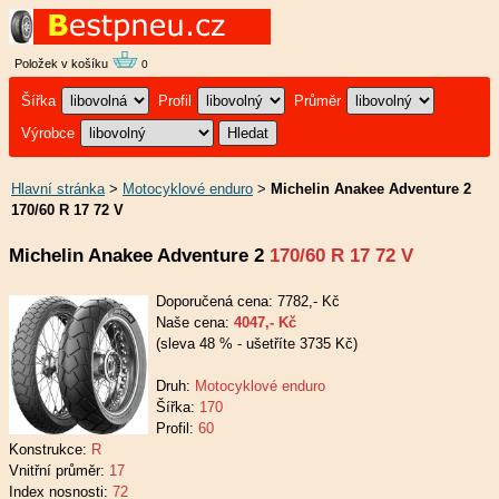
Položek v košíku
0
Šířka
Profil
Průměr
Výrobce
Hlavní stránka
>
Motocyklové enduro
>
Michelin Anakee Adventure 2
170/60 R 17 72 V
Michelin Anakee Adventure 2
170/60 R 17 72 V
Doporučená cena: 7782,- Kč
Naše cena:
4047,- Kč
(sleva 48 % - ušetříte 3735 Kč)
Druh:
Motocyklové enduro
Šířka:
170
Profil:
60
Konstrukce:
R
Vnitřní průměr:
17
Index nosnosti:
72