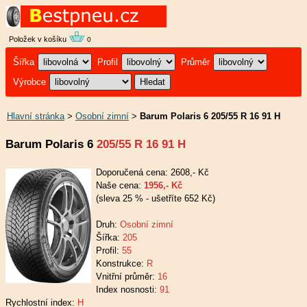
Položek v košíku
0
Šířka
Profil
Průměr
Výrobce
Hlavní stránka
>
Osobní zimní
>
Barum Polaris 6 205/55 R 16 91 H
Barum Polaris 6
205/55 R 16 91 H
Doporučená cena: 2608,- Kč
Naše cena:
1956,- Kč
(sleva 25 % - ušetříte 652 Kč)
Druh:
Osobní zimní
Šířka:
205
Profil:
55
Konstrukce:
R
Vnitřní průměr:
16
Index nosnosti:
91
Rychlostní index:
H