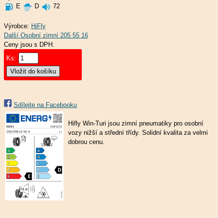
E
D
72
Výrobce:
HiFly
Ceny jsou s DPH.
Ks:
Sdílejte na Facebooku
Hifly Win-Turi jsou zimní pneumatiky pro osobní
vozy nižší a střední třídy. Solidní kvalita za velmi
dobrou cenu.