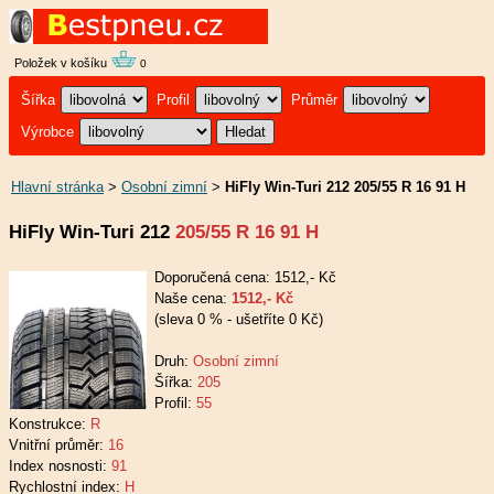
Položek v košíku
0
Šířka
Profil
Průměr
Výrobce
Hlavní stránka
>
Osobní zimní
>
HiFly Win-Turi 212 205/55 R 16 91 H
HiFly Win-Turi 212
205/55 R 16 91 H
Doporučená cena: 1512,- Kč
Naše cena:
1512,- Kč
(sleva 0 % - ušetříte 0 Kč)
Druh:
Osobní zimní
Šířka:
205
Profil:
55
Konstrukce:
R
Vnitřní průměr:
16
Index nosnosti:
91
Rychlostní index:
H