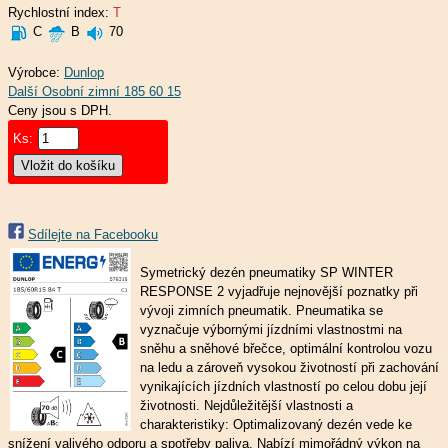
Rychlostní index:
T
C
B
70
Výrobce:
Dunlop
Ceny jsou s DPH.
Ks:
Sdílejte na Facebooku
Symetrický dezén pneumatiky SP WINTER
RESPONSE 2 vyjadřuje nejnovější poznatky při
vývoji zimních pneumatik. Pneumatika se
vyznačuje výbornými jízdními vlastnostmi na
sněhu a sněhové břečce, optimální kontrolou vozu
na ledu a zároveň vysokou životností při zachování
vynikajících jízdních vlastností po celou dobu její
životnosti. Nejdůležitější vlastnosti a
charakteristiky: Optimalizovaný dezén vede ke
snížení valivého odporu a spotřeby paliva. Nabízí mimořádný výkon na