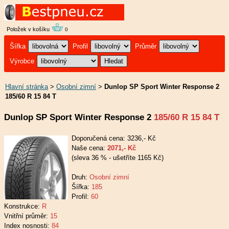
Položek v košíku
0
Šířka
Profil
Průměr
Výrobce
Hlavní stránka
>
Osobní zimní
>
Dunlop SP Sport Winter Response 2
185/60 R 15 84 T
Dunlop SP Sport Winter Response 2
185/60 R 15 84 T
Doporučená cena: 3236,- Kč
Naše cena:
2071,- Kč
(sleva 36 % - ušetříte 1165 Kč)
Druh:
Osobní zimní
Šířka:
185
Profil:
60
Konstrukce:
R
Vnitřní průměr:
15
Index nosnosti:
84