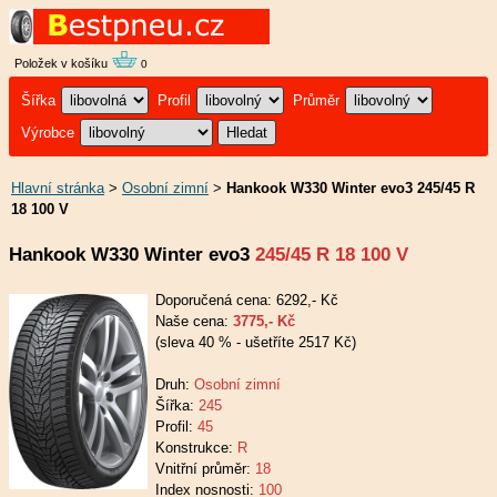
Položek v košíku
0
Šířka
Profil
Průměr
Výrobce
Hlavní stránka
>
Osobní zimní
>
Hankook W330 Winter evo3 245/45 R
18 100 V
Hankook W330 Winter evo3
245/45 R 18 100 V
Doporučená cena: 6292,- Kč
Naše cena:
3775,- Kč
(sleva 40 % - ušetříte 2517 Kč)
Druh:
Osobní zimní
Šířka:
245
Profil:
45
Konstrukce:
R
Vnitřní průměr:
18
Index nosnosti:
100