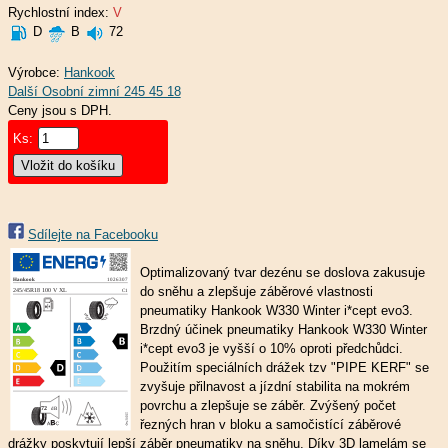
Rychlostní index:
V
D
B
72
Výrobce:
Hankook
Ceny jsou s DPH.
Ks:
Sdílejte na Facebooku
Optimalizovaný tvar dezénu se doslova zakusuje
do sněhu a zlepšuje záběrové vlastnosti
pneumatiky Hankook W330 Winter i*cept evo3.
Brzdný účinek pneumatiky Hankook W330 Winter
i*cept evo3 je vyšší o 10% oproti předchůdci.
Použitím speciálních drážek tzv "PIPE KERF" se
zvyšuje přilnavost a jízdní stabilita na mokrém
povrchu a zlepšuje se záběr. Zvýšený počet
řezných hran v bloku a samočistící záběrové
drážky poskytují lepší záběr pneumatiky na sněhu. Díky 3D lamelám se