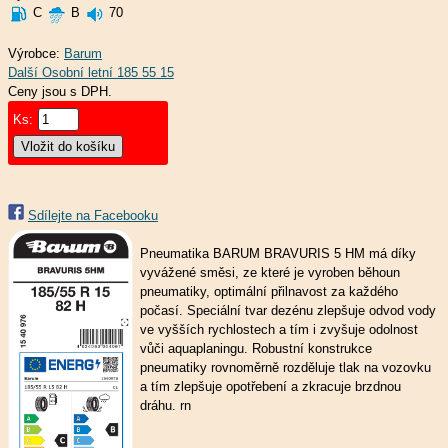
C
B
70
Výrobce:
Barum
Ceny jsou s DPH.
Ks:
Sdílejte na Facebooku
Pneumatika BARUM BRAVURIS 5 HM má díky
vyvážené směsi, ze které je vyroben běhoun
pneumatiky, optimální přilnavost za každého
počasí. Speciální tvar dezénu zlepšuje odvod vody
ve vyšších rychlostech a tím i zvyšuje odolnost
vůči aquaplaningu. Robustní konstrukce
pneumatiky rovnoměrně rozděluje tlak na vozovku
a tím zlepšuje opotřebení a zkracuje brzdnou
dráhu. rn