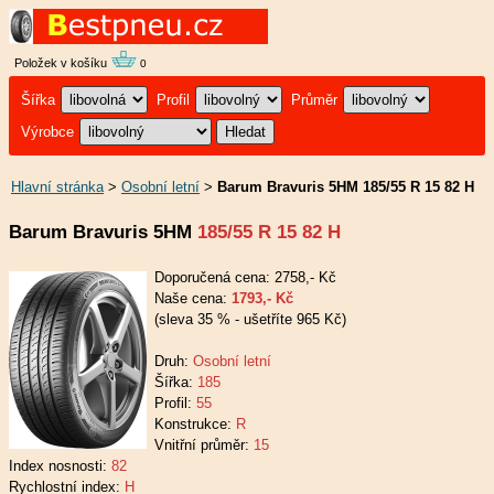
Položek v košíku
0
Šířka
Profil
Průměr
Výrobce
Hlavní stránka
>
Osobní letní
>
Barum Bravuris 5HM 185/55 R 15 82 H
Barum Bravuris 5HM
185/55 R 15 82 H
Doporučená cena: 2758,- Kč
Naše cena:
1793,- Kč
(sleva 35 % - ušetříte 965 Kč)
Druh:
Osobní letní
Šířka:
185
Profil:
55
Konstrukce:
R
Vnitřní průměr:
15
Index nosnosti:
82
Rychlostní index:
H