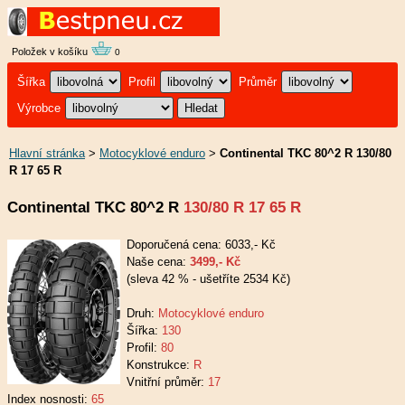
Položek v košíku
0
Šířka
Profil
Průměr
Výrobce
Hlavní stránka
>
Motocyklové enduro
>
Continental TKC 80^2 R 130/80
R 17 65 R
Continental TKC 80^2 R
130/80 R 17 65 R
Doporučená cena: 6033,- Kč
Naše cena:
3499,- Kč
(sleva 42 % - ušetříte 2534 Kč)
Druh:
Motocyklové enduro
Šířka:
130
Profil:
80
Konstrukce:
R
Vnitřní průměr:
17
Index nosnosti:
65