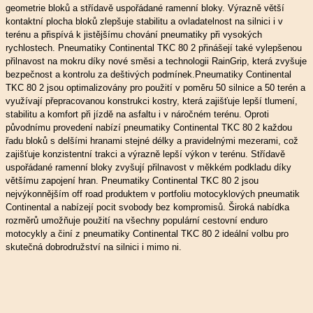
geometrie bloků a střídavě uspořádané ramenní bloky. Výrazně větší
kontaktní plocha bloků zlepšuje stabilitu a ovladatelnost na silnici i v
terénu a přispívá k jistějšímu chování pneumatiky při vysokých
rychlostech. Pneumatiky Continental TKC 80 2 přinášejí také vylepšenou
přilnavost na mokru díky nové směsi a technologii RainGrip, která zvyšuje
bezpečnost a kontrolu za deštivých podmínek.Pneumatiky Continental
TKC 80 2 jsou optimalizovány pro použití v poměru 50 silnice a 50 terén a
využívají přepracovanou konstrukci kostry, která zajišťuje lepší tlumení,
stabilitu a komfort při jízdě na asfaltu i v náročném terénu. Oproti
původnímu provedení nabízí pneumatiky Continental TKC 80 2 každou
řadu bloků s delšími hranami stejné délky a pravidelnými mezerami, což
zajišťuje konzistentní trakci a výrazně lepší výkon v terénu. Střídavě
uspořádané ramenní bloky zvyšují přilnavost v měkkém podkladu díky
většímu zapojení hran. Pneumatiky Continental TKC 80 2 jsou
nejvýkonnějším off road produktem v portfoliu motocyklových pneumatik
Continental a nabízejí pocit svobody bez kompromisů. Široká nabídka
rozměrů umožňuje použití na všechny populární cestovní enduro
motocykly a činí z pneumatiky Continental TKC 80 2 ideální volbu pro
skutečná dobrodružství na silnici i mimo ni.