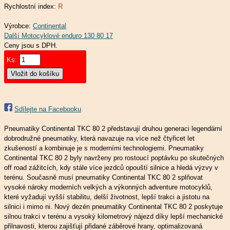
Rychlostní index:
R
Výrobce:
Continental
Ceny jsou s DPH.
Ks:
Sdílejte na Facebooku
Pneumatiky Continental TKC 80 2 představují druhou generaci legendární
dobrodružné pneumatiky, která navazuje na více než čtyřicet let
zkušeností a kombinuje je s moderními technologiemi. Pneumatiky
Continental TKC 80 2 byly navrženy pro rostoucí poptávku po skutečných
off road zážitcích, kdy stále více jezdců opouští silnice a hledá výzvy v
terénu. Současně musí pneumatiky Continental TKC 80 2 splňovat
vysoké nároky moderních velkých a výkonných adventure motocyklů,
které vyžadují vyšší stabilitu, delší životnost, lepší trakci a jistotu na
silnici i mimo ni. Nový dezén pneumatiky Continental TKC 80 2 poskytuje
silnou trakci v terénu a vysoký kilometrový nájezd díky lepší mechanické
přilnavosti, kterou zajišťují přidané záběrové hrany, optimalizovaná