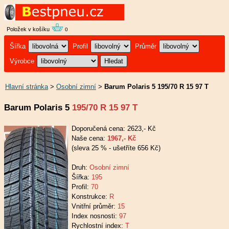
Položek v košíku
0
Šířka
Profil
Průměr
Výrobce
Hlavní stránka
>
Osobní zimní
>
Barum Polaris 5 195/70 R 15 97 T
Barum Polaris 5
195/70 R 15 97 T
Doporučená cena: 2623,- Kč
Naše cena:
1967,- Kč
(sleva 25 % - ušetříte 656 Kč)
Druh:
Osobní zimní
Šířka:
195
Profil:
70
Konstrukce:
R
Vnitřní průměr:
15
Index nosnosti:
97
Rychlostní index:
T