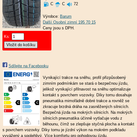
C
C
72
Výrobce:
Barum
Ceny jsou s DPH.
Ks:
Sdílejte na Facebooku
Vynikající trakce na sněhu, profil přizpůsobený
zimním podmínkám se stará o bezpečnou jízdu,
jelikož vynikající přilnavost na sněhu optimalizuje
kontakt s povrchem vozovky. Díky tomu dosahuje
pneumatika mimořádně dobré trakce a rovněž se
zkracuje brzdná dráha na zasněžených silnicích.
Bezpečná jízda na mokrých silnicích. Na mokrých
silnicích pneumatika účinně vytlačuje vodu z
běhounu, čímž se zlepšuje styčná plocha a kontakt
s povrchem vozovky. Díky tomu je jízdní výkon na mokrém podkladu
vyvážený a spolehlivý. Více komfortu pro pohodovou jízdu.