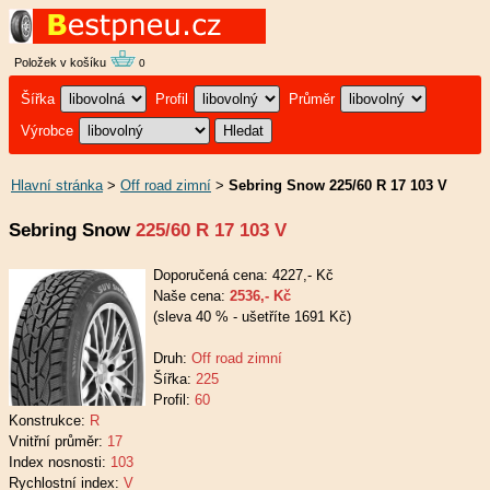
Položek v košíku
0
Šířka
Profil
Průměr
Výrobce
Hlavní stránka
>
Off road zimní
>
Sebring Snow 225/60 R 17 103 V
Sebring Snow
225/60 R 17 103 V
Doporučená cena: 4227,- Kč
Naše cena:
2536,- Kč
(sleva 40 % - ušetříte 1691 Kč)
Druh:
Off road zimní
Šířka:
225
Profil:
60
Konstrukce:
R
Vnitřní průměr:
17
Index nosnosti:
103
Rychlostní index:
V