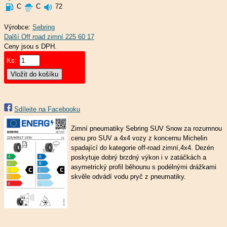
C
C
72
Výrobce:
Sebring
Ceny jsou s DPH.
Ks:
Sdílejte na Facebooku
Zimní pneumatiky Sebring SUV Snow za rozumnou
cenu pro SUV a 4x4 vozy z koncernu Michelin
spadající do kategorie off-road zimní,4x4. Dezén
poskytuje dobrý brzdný výkon i v zatáčkách a
asymetrický profil běhounu s podélnými drážkami
skvěle odvádí vodu pryč z pneumatiky.