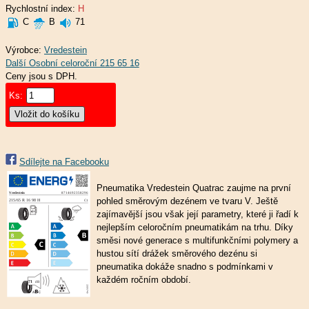
Rychlostní index:
H
C
B
71
Výrobce:
Vredestein
Ceny jsou s DPH.
Ks:
Sdílejte na Facebooku
Pneumatika Vredestein Quatrac zaujme na první
pohled směrovým dezénem ve tvaru V. Ještě
zajímavější jsou však její parametry, které ji řadí k
nejlepším celoročním pneumatikám na trhu. Díky
směsi nové generace s multifunkčními polymery a
hustou sítí drážek směrového dezénu si
pneumatika dokáže snadno s podmínkami v
každém ročním období.