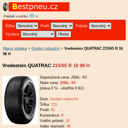
Položek v košíku
0
Šířka
Profil
Průměr
Výrobce
Hlavní stránka
>
Osobní celoroční
>
Vredestein QUATRAC 215/65 R 16
98 H
Vredestein QUATRAC
215/65 R 16 98 H
Doporučená cena: 2566,- Kč
Naše cena:
2566,- Kč
(sleva 0 % - ušetříte 0 Kč)
Druh:
Osobní celoroční
Šířka:
215
Profil:
65
Konstrukce:
R
Vnitřní průměr:
16
Index nosnosti:
98