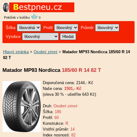
Položek v košíku
0
Šířka
Profil
Průměr
Výrobce
Hlavní stránka
>
Osobní zimní
>
Matador MP93 Nordicca 185/60 R 14
82 T
Matador MP93 Nordicca
185/60 R 14 82 T
Doporučená cena: 2144,- Kč
Naše cena:
1501,- Kč
(sleva 30 % - ušetříte 643 Kč)
Druh:
Osobní zimní
Šířka:
185
Profil:
60
Konstrukce:
R
Vnitřní průměr:
14
Index nosnosti:
82