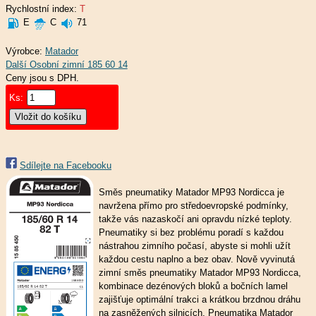
Rychlostní index:
T
E
C
71
Výrobce:
Matador
Ceny jsou s DPH.
Ks:
Sdílejte na Facebooku
Směs pneumatiky Matador MP93 Nordicca je
navržena přímo pro středoevropské podmínky,
takže vás nazaskočí ani opravdu nízké teploty.
Pneumatiky si bez problému poradí s každou
nástrahou zimního počasí, abyste si mohli užít
každou cestu naplno a bez obav. Nově vyvinutá
zimní směs pneumatiky Matador MP93 Nordicca,
kombinace dezénových bloků a bočních lamel
zajišťuje optimální trakci a krátkou brzdnou dráhu
na zasněžených silnicích. Pneumatika Matador