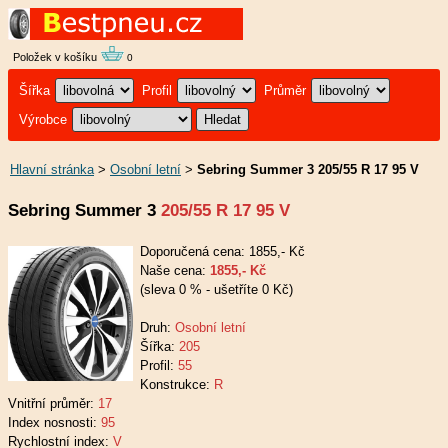
Položek v košíku
0
Šířka
Profil
Průměr
Výrobce
Hlavní stránka
>
Osobní letní
>
Sebring Summer 3 205/55 R 17 95 V
Sebring Summer 3
205/55 R 17 95 V
Doporučená cena: 1855,- Kč
Naše cena:
1855,- Kč
(sleva 0 % - ušetříte 0 Kč)
Druh:
Osobní letní
Šířka:
205
Profil:
55
Konstrukce:
R
Vnitřní průměr:
17
Index nosnosti:
95
Rychlostní index:
V