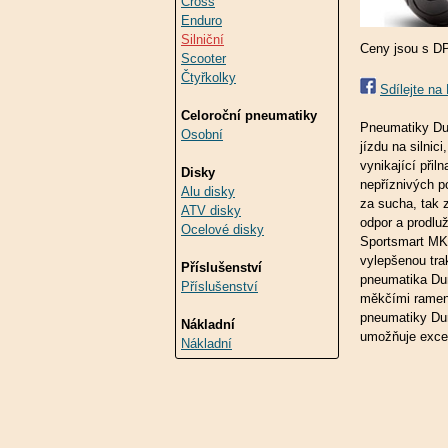
Cross
Enduro
Silniční
Ceny jsou s D
Scooter
Čtyřkolky
Sdílejte n
Celoroční pneumatiky
Pneumatiky Du
Osobní
jízdu na silni
vynikající přil
Disky
nepříznivých p
Alu disky
za sucha, tak 
ATV disky
odpor a prodlu
Ocelové disky
Sportsmart MK4
vylepšenou tra
Příslušenství
pneumatika Dun
Příslušenství
měkčími ramen
pneumatiky Dun
Nákladní
umožňuje excel
Nákladní