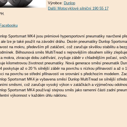
Výrobce:
Dunlop
PH.
a Facebooku
nlop Sportsmart MK4 jsou prémiové hypersportovní pneumatiky navržené př
ci, ale lze je také použít na závodní dráhu. Dezén pneumatiky Dunlop Sportsm
navost na mokru, především při zatáčení, což zaručuje skvělou stabilitu a be
odmínek. Běhounová směs MultiTread s nejnovějším obsahem siliky zlepšuje 
za mokra, zkracuje dobu zahřívání, zvyšuje záběr v chladnějším počasí, snižu
žuje kilometrovou životnost pneumatiky. Nová generace směsi pneumatik Dun
 poskytuje až o 20 % silnější záběr na povrchu s nízkou přilnavostí a až o 
kci na povrchu se střední přilnavostí ve srovnání s předchozím modelem. Za
lop Sportsmart MK4 je vybavena směsí Dunlop MultiTread se silnější střed
ními směsmi, což zaručuje vysoký výkon v zatáčkách a výjimečnou odolnos
lop Sportsmart MK4 používají stejnou směs jako ramenní části zadní pneum
entní výkonnost v každém úhlu náklonu.