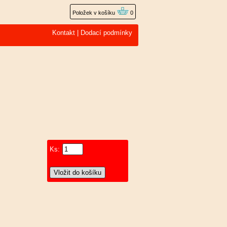
Položek v košíku
0
Kontakt
|
Dodací podmínky
Ks: