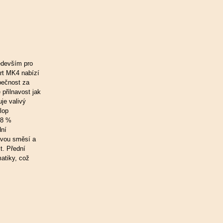
edevším pro
art MK4 nabízí
zpečnost za
přilnavost jak
je valivý
lop
18 %
dní
ovou směsí a
t. Přední
atiky, což