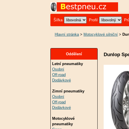
Šířka
Profil
Pr
Hlavní stránka
>
Motocyklové silniční
>
Dun
Dunlop Sp
Oddělení
Letní pneumatiky
Osobní
Off-road
Dodávkové
Zimní pneumatiky
Osobní
Off-road
Dodávkové
Motocyklové
pneumatiky