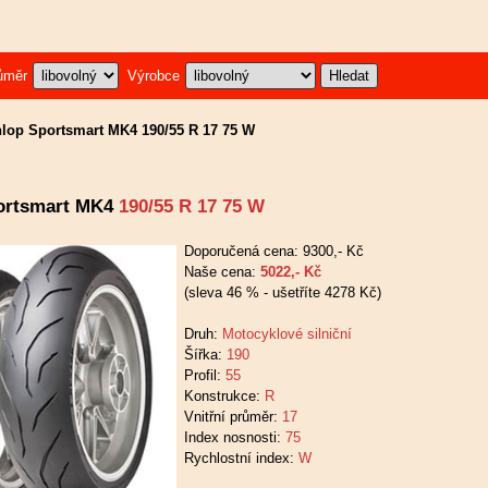
ůměr
Výrobce
lop Sportsmart MK4 190/55 R 17 75 W
ortsmart MK4
190/55 R 17 75 W
Doporučená cena: 9300,- Kč
Naše cena:
5022,- Kč
(sleva 46 % - ušetříte 4278 Kč)
Druh:
Motocyklové silniční
Šířka:
190
Profil:
55
Konstrukce:
R
Vnitřní průměr:
17
Index nosnosti:
75
Rychlostní index:
W