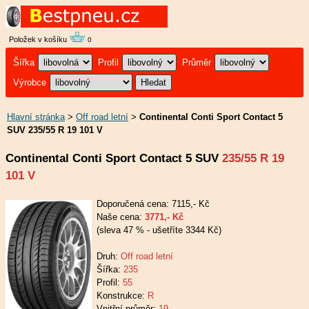
Položek v košíku
0
Šířka
Profil
Průměr
Výrobce
Hlavní stránka
>
Off road letní
>
Continental Conti Sport Contact 5
SUV 235/55 R 19 101 V
Continental Conti Sport Contact 5 SUV
235/55 R 19
101 V
Doporučená cena: 7115,- Kč
Naše cena:
3771,- Kč
(sleva 47 % - ušetříte 3344 Kč)
Druh:
Off road letní
Šířka:
235
Profil:
55
Konstrukce:
R
Vnitřní průměr:
19