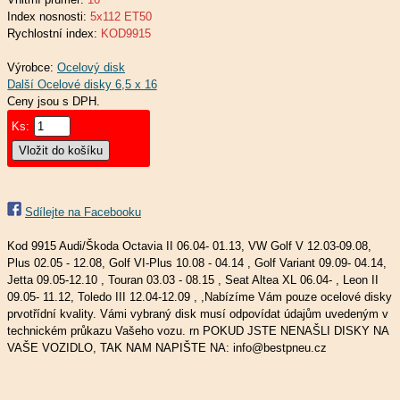
Index nosnosti:
5x112 ET50
Rychlostní index:
KOD9915
Výrobce:
Ocelový disk
Ceny jsou s DPH.
Ks:
Sdílejte na Facebooku
Kod 9915 Audi/Škoda Octavia II 06.04- 01.13, VW Golf V 12.03-09.08,
Plus 02.05 - 12.08, Golf VI-Plus 10.08 - 04.14 , Golf Variant 09.09- 04.14,
Jetta 09.05-12.10 , Touran 03.03 - 08.15 , Seat Altea XL 06.04- , Leon II
09.05- 11.12, Toledo III 12.04-12.09 , ,Nabízíme Vám pouze ocelové disky
prvotřídní kvality. Vámi vybraný disk musí odpovídat údajům uvedeným v
technickém průkazu Vašeho vozu. rn POKUD JSTE NENAŠLI DISKY NA
VAŠE VOZIDLO, TAK NAM NAPIŠTE NA: info@bestpneu.cz