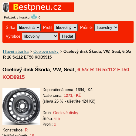
Položek v košíku
0
Šířka
Profil
Průměr
Výrobce
Hlavní stránka
>
Ocelové disky
>
Ocelový disk Škoda, VW, Seat, 6,5/x
R 16 5x112 ET50 KOD9915
Ocelový disk Škoda, VW, Seat,
6,5/x R 16 5x112 ET50
KOD9915
Doporučená cena: 1694,- Kč
Naše cena:
1271,- Kč
(sleva 25 % - ušetříte 424 Kč)
Druh:
Ocelové disky
Šířka:
6,5
Profil:
x
Konstrukce:
R
Vnitřní průměr:
16