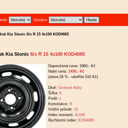
ůměr
Výrobce
isk Kia Stonic 6/x R 15 4x100 KOD4065
sk Kia Stonic
6/x R 15 4x100 KOD4065
Doporučená cena: 1960,- Kč
Naše cena:
1450,- Kč
(sleva 26 % - ušetříte 510 Kč)
Druh:
Ocelové disky
Šířka:
6
Profil:
x
Konstrukce:
R
Vnitřní průměr:
15
Index nosnosti:
4x100
Rychlostní index:
KOD4065