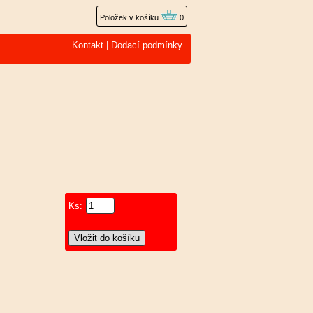
Položek v košíku
0
Kontakt
|
Dodací podmínky
Ks: