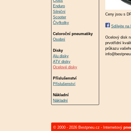
Cross
Enduro
Silniční
Ceny jsou s D
Scooter
Čtyřkolky
Sdílejte n
Celoroční pneumatiky
Ocelový disk n
Osobní
prvotřídní kva
průkazu vaše
Disky
info@bestpneu
Alu disky
ATV disky
Ocelové disky
Příslušenství
Příslušenství
Nákladní
Nákladní
© 2000 - 2026 Bestpneu.cz - Internetový
pne