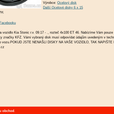
Výrobce:
Ocelový disk
PH.
a Facebooku
a vozidlo Kia Stonic r.v. 09.17 - ., rozteč 4x100 ET 46. Nabízíme Vám pouze
lity značky KFZ. Vámi vybraný disk musí odpovídat údajům uvedeným v tec
ho vozu.POKUD JSTE NENAŠLI DISKY NA VAŠE VOZIDLO, TAK NAPIŠTE 
.cz
u obchod
.