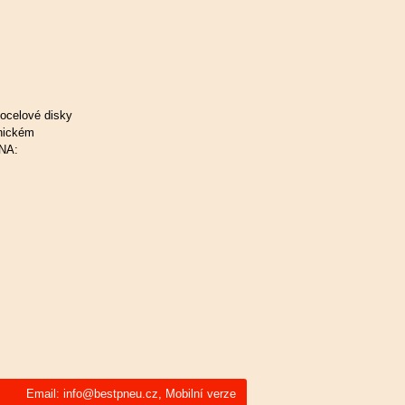
 ocelové disky
hnickém
NA:
Email:
info@bestpneu.cz
,