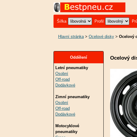
Šířka
Profil
Pr
Hlavní stránka
>
Ocelové disky
>
Ocelový d
Ocelový di
Oddělení
Letní pneumatiky
Osobní
Off-road
Dodávkové
Zimní pneumatiky
Osobní
Off-road
Dodávkové
Motocyklové
pneumatiky