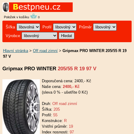
Položek v košíku
0
Šířka
Profil
Průměr
Výrobce
Hlavní stránka
>
Off road zimní
>
Gripmax PRO WINTER 205/55 R 19
97 V
Gripmax PRO WINTER
205/55 R 19 97 V
Doporučená cena: 2400,- Kč
Naše cena:
2400,- Kč
(sleva 0 % - ušetříte 0 Kč)
Druh:
Off road zimní
Šířka:
205
Profil:
55
Konstrukce:
R
Vnitřní průměr:
19
Index nosnosti:
97