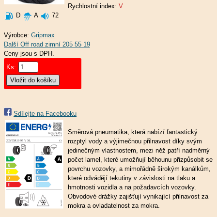
Rychlostní index:
V
D
A
72
Výrobce:
Gripmax
Ceny jsou s DPH.
Ks:
Sdílejte na Facebooku
Směrová pneumatika, která nabízí fantastický
rozptyl vody a výjimečnou přilnavost díky svým
jedinečným vlastnostem, mezi něž patří nadměrný
počet lamel, které umožňují běhounu přizpůsobit se
povrchu vozovky, a mimořádně širokým kanálkům,
které odvádějí tekutiny v závislosti na tlaku a
hmotnosti vozidla a na požadavcích vozovky.
Obvodové drážky zajišťují vynikající přilnavost za
mokra a ovladatelnost za mokra.