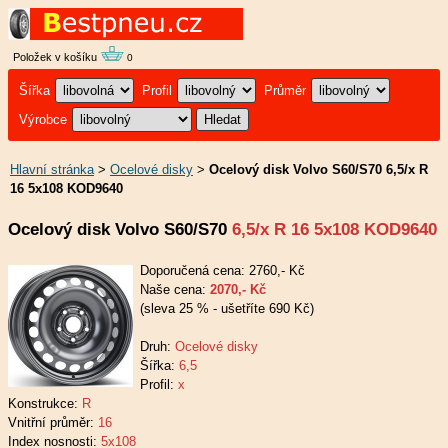
Položek v košíku
0
Šířka
Profil
Průměr
Výrobce
Hlavní stránka
>
Ocelové disky
>
Ocelový disk Volvo S60/S70 6,5/x R
16 5x108 KOD9640
Ocelový disk Volvo S60/S70
6,5/x R 16 5x108 KOD9640
Doporučená cena: 2760,- Kč
Naše cena:
2070,- Kč
(sleva 25 % - ušetříte 690 Kč)
Druh:
Ocelové disky
Šířka:
6,5
Profil:
x
Konstrukce:
R
Vnitřní průměr:
16
Index nosnosti:
5x108