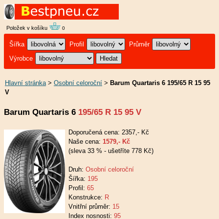
Položek v košíku
0
Šířka
Profil
Průměr
Výrobce
Hlavní stránka
>
Osobní celoroční
>
Barum Quartaris 6 195/65 R 15 95
V
Barum Quartaris 6
195/65 R 15 95 V
Doporučená cena: 2357,- Kč
Naše cena:
1579,- Kč
(sleva 33 % - ušetříte 778 Kč)
Druh:
Osobní celoroční
Šířka:
195
Profil:
65
Konstrukce:
R
Vnitřní průměr:
15
Index nosnosti:
95