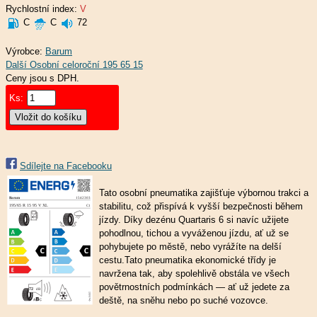
Rychlostní index:
V
C
C
72
Výrobce:
Barum
Ceny jsou s DPH.
Ks:
Sdílejte na Facebooku
Tato osobní pneumatika zajišťuje výbornou trakci a
stabilitu, což přispívá k vyšší bezpečnosti během
jízdy. Díky dezénu Quartaris 6 si navíc užijete
pohodlnou, tichou a vyváženou jízdu, ať už se
pohybujete po městě, nebo vyrážíte na delší
cestu.Tato pneumatika ekonomické třídy je
navržena tak, aby spolehlivě obstála ve všech
povětrnostních podmínkách — ať už jedete za
deště, na sněhu nebo po suché vozovce.