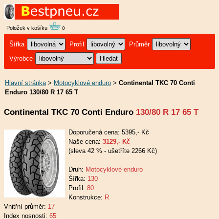
Položek v košíku
0
Šířka
Profil
Průměr
Výrobce
Hlavní stránka
>
Motocyklové enduro
>
Continental TKC 70 Conti
Enduro 130/80 R 17 65 T
Continental TKC 70 Conti Enduro
130/80 R 17 65 T
Doporučená cena: 5395,- Kč
Naše cena:
3129,- Kč
(sleva 42 % - ušetříte 2266 Kč)
Druh:
Motocyklové enduro
Šířka:
130
Profil:
80
Konstrukce:
R
Vnitřní průměr:
17
Index nosnosti:
65