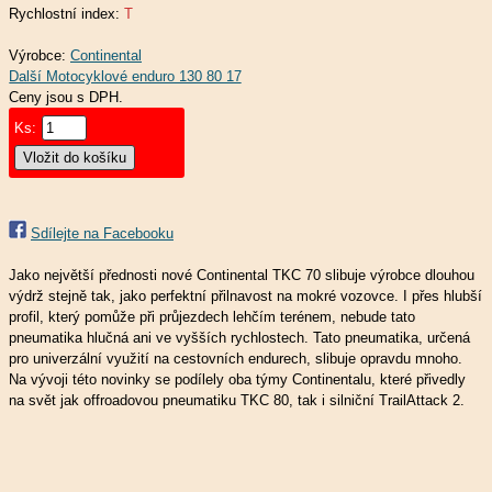
Rychlostní index:
T
Výrobce:
Continental
Ceny jsou s DPH.
Ks:
Sdílejte na Facebooku
Jako největší přednosti nové Continental TKC 70 slibuje výrobce dlouhou
výdrž stejně tak, jako perfektní přilnavost na mokré vozovce. I přes hlubší
profil, který pomůže při průjezdech lehčím terénem, nebude tato
pneumatika hlučná ani ve vyšších rychlostech. Tato pneumatika, určená
pro univerzální využití na cestovních endurech, slibuje opravdu mnoho.
Na vývoji této novinky se podílely oba týmy Continentalu, které přivedly
na svět jak offroadovou pneumatiku TKC 80, tak i silniční TrailAttack 2.