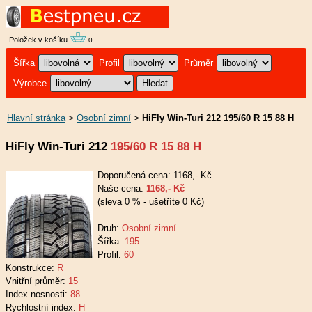
Položek v košíku
0
Šířka
Profil
Průměr
Výrobce
Hlavní stránka
>
Osobní zimní
>
HiFly Win-Turi 212 195/60 R 15 88 H
HiFly Win-Turi 212
195/60 R 15 88 H
Doporučená cena: 1168,- Kč
Naše cena:
1168,- Kč
(sleva 0 % - ušetříte 0 Kč)
Druh:
Osobní zimní
Šířka:
195
Profil:
60
Konstrukce:
R
Vnitřní průměr:
15
Index nosnosti:
88
Rychlostní index:
H