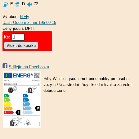
E
D
72
Výrobce:
HiFly
Ceny jsou s DPH.
Ks:
Sdílejte na Facebooku
Hifly Win-Turi jsou zimní pneumatiky pro osobní
vozy nižší a střední třídy. Solidní kvalita za velmi
dobrou cenu.