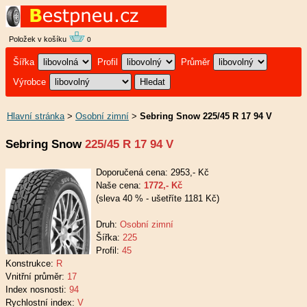
Položek v košíku
0
Šířka
Profil
Průměr
Výrobce
Hlavní stránka
>
Osobní zimní
>
Sebring Snow 225/45 R 17 94 V
Sebring Snow
225/45 R 17 94 V
Doporučená cena: 2953,- Kč
Naše cena:
1772,- Kč
(sleva 40 % - ušetříte 1181 Kč)
Druh:
Osobní zimní
Šířka:
225
Profil:
45
Konstrukce:
R
Vnitřní průměr:
17
Index nosnosti:
94
Rychlostní index:
V