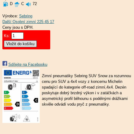
D
C
72
Výrobce:
Sebring
Ceny jsou s DPH.
Ks:
Sdílejte na Facebooku
Zimní pneumatiky Sebring SUV Snow za rozumnou
cenu pro SUV a 4x4 vozy z koncernu Michelin
spadající do kategorie off-road zimní,4x4. Dezén
poskytuje dobrý brzdný výkon i v zatáčkách a
asymetrický profil běhounu s podélnými drážkami
skvěle odvádí vodu pryč z pneumatiky.