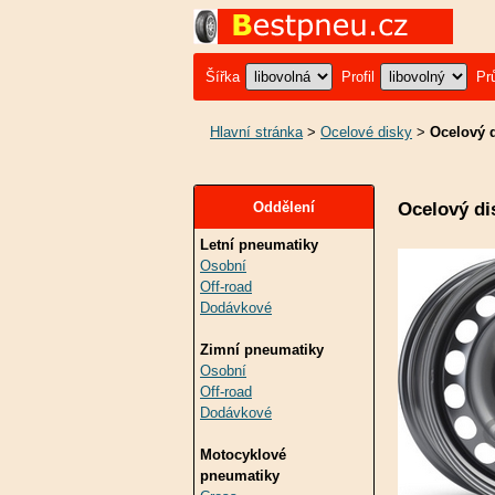
Šířka
Profil
Pr
Hlavní stránka
>
Ocelové disky
>
Ocelový 
Ocelový di
Oddělení
Letní pneumatiky
Osobní
Off-road
Dodávkové
Zimní pneumatiky
Osobní
Off-road
Dodávkové
Motocyklové
pneumatiky