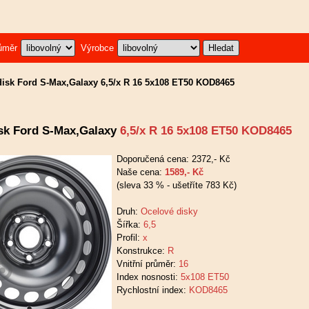
ůměr
Výrobce
disk Ford S-Max,Galaxy 6,5/x R 16 5x108 ET50 KOD8465
sk Ford S-Max,Galaxy
6,5/x R 16 5x108 ET50 KOD8465
Doporučená cena: 2372,- Kč
Naše cena:
1589,- Kč
(sleva 33 % - ušetříte 783 Kč)
Druh:
Ocelové disky
Šířka:
6,5
Profil:
x
Konstrukce:
R
Vnitřní průměr:
16
Index nosnosti:
5x108 ET50
Rychlostní index:
KOD8465