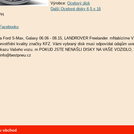
Výrobce:
Ocelový disk
PH.
a Facebooku
na Ford S-Max, Galaxy 06.06 - 08.15, LANDROVER Freelander. rnNabízíme 
prvotřídní kvality značky KFZ. Vámi vybraný disk musí odpovídat údajům u
růkazu Vašeho vozu. rn POKUD JSTE NENAŠLI DISKY NA VAŠE VOZIDLO
info@bestpneu.cz
u obchod
.