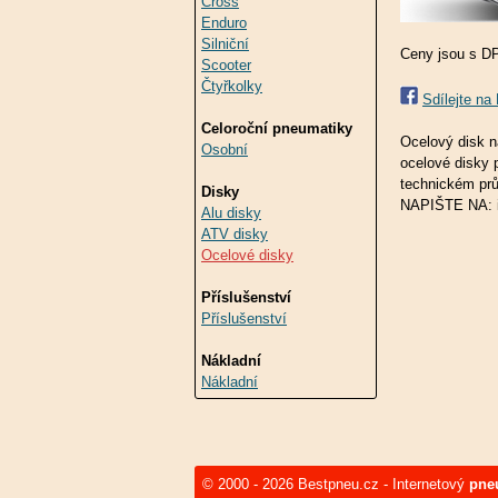
Cross
Enduro
Silniční
Ceny jsou s D
Scooter
Čtyřkolky
Sdílejte n
Celoroční pneumatiky
Ocelový disk 
Osobní
ocelové disky 
technickém p
Disky
NAPIŠTE NA: 
Alu disky
ATV disky
Ocelové disky
Příslušenství
Příslušenství
Nákladní
Nákladní
© 2000 - 2026 Bestpneu.cz - Internetový
pne