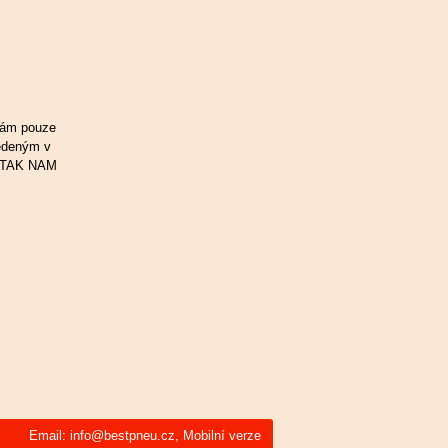
Vám pouze
vedeným v
, TAK NAM
Email:
info@bestpneu.cz
,