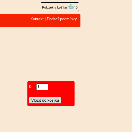
Položek v košíku
0
Kontakt
|
Dodací podmínky
Ks: