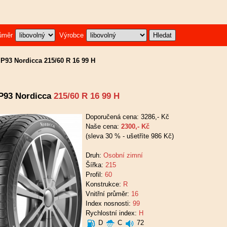
ůměr
Výrobce
P93 Nordicca 215/60 R 16 99 H
P93 Nordicca
215/60 R 16 99 H
Doporučená cena: 3286,- Kč
Naše cena:
2300,- Kč
(sleva 30 % - ušetříte 986 Kč)
Druh:
Osobní zimní
Šířka:
215
Profil:
60
Konstrukce:
R
Vnitřní průměr:
16
Index nosnosti:
99
Rychlostní index:
H
D
C
72