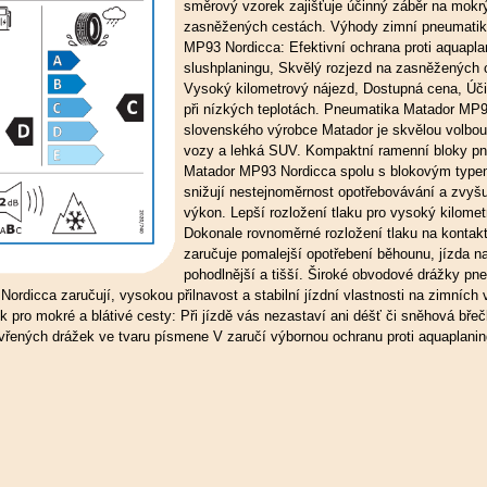
směrový vzorek zajišťuje účinný záběr na mokrý
zasněžených cestách. Výhody zimní pneumatik
MP93 Nordicca: Efektivní ochrana proti aquapla
slushplaningu, Skvělý rozjezd na zasněžených 
Vysoký kilometrový nájezd, Dostupná cena, Úči
při nízkých teplotách. Pneumatika Matador MP
slovenského výrobce Matador je skvělou volbou
vozy a lehká SUV. Kompaktní ramenní bloky p
Matador MP93 Nordicca spolu s blokovým typ
snižují nestejnoměrnost opotřebovávání a zvyšu
výkon. Lepší rozložení tlaku pro vysoký kilomet
Dokonale rovnoměrné rozložení tlaku na kontakt
zaručuje pomalejší opotřebení běhounu, jízda n
pohodlnější a tišší. Široké obvodové drážky pn
ordicca zaručují, vysokou přilnavost a stabilní jízdní vlastnosti na zimních
 pro mokré a blátivé cesty: Při jízdě vás nezastaví ani déšť či sněhová břeč
vřených drážek ve tvaru písmene V zaručí výbornou ochranu proti aquaplanin