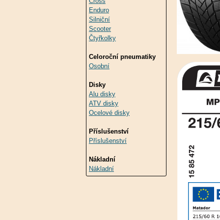
Cross
Enduro
Silniční
Scooter
Čtyřkolky
Celoroční pneumatiky
Osobní
Disky
Alu disky
ATV disky
Ocelové disky
Příslušenství
Příslušenství
Nákladní
Nákladní