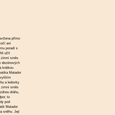
avržena přímo
očí ani
ému poradí s
li užít
á zimní směs
e dezénových
 a krátkou
matika Matador
 vyšším
hu a ledovky.
á zimní směs
zdnou dráhu,
por, to
ždy pod
atik Matador
a sněhu. Její