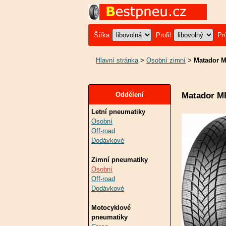
Šířka
Profil
Pr
Hlavní stránka
>
Osobní zimní
>
Matador M
Matador M
Oddělení
Letní pneumatiky
Osobní
Off-road
Dodávkové
Zimní pneumatiky
Osobní
Off-road
Dodávkové
Motocyklové
pneumatiky