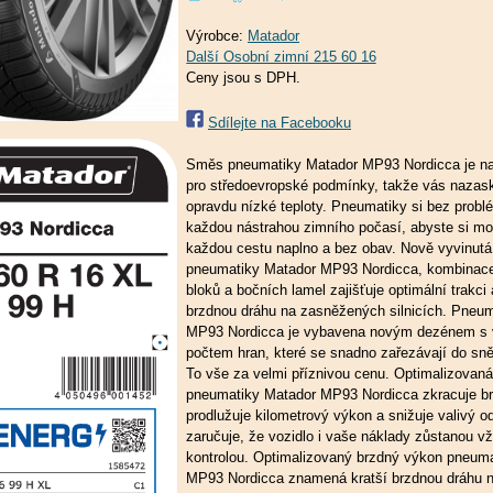
Výrobce:
Matador
Ceny jsou s DPH.
Sdílejte na Facebooku
Směs pneumatiky Matador MP93 Nordicca je n
pro středoevropské podmínky, takže vás nazask
opravdu nízké teploty. Pneumatiky si bez probl
každou nástrahou zimního počasí, abyste si moh
každou cestu naplno a bez obav. Nově vyvinut
pneumatiky Matador MP93 Nordicca, kombinac
bloků a bočních lamel zajišťuje optimální trakci
brzdnou dráhu na zasněžených silnicích. Pneu
MP93 Nordicca je vybavena novým dezénem s
počtem hran, které se snadno zařezávají do sně
To vše za velmi příznivou cenu. Optimalizovan
pneumatiky Matador MP93 Nordicca zkracuje br
prodlužuje kilometrový výkon a snižuje valivý od
zaručuje, že vozidlo i vaše náklady zůstanou v
kontrolou. Optimalizovaný brzdný výkon pneum
MP93 Nordicca znamená kratší brzdnou dráhu n