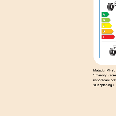
Matador MP93 N
Směrový vzorek
uspořádání ote
slushplaningu.