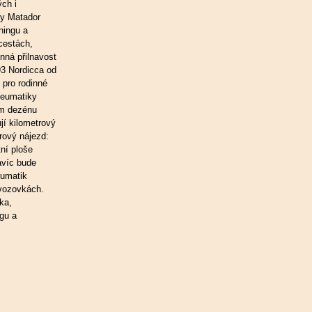
ch i
y Matador
ningu a
cestách,
nná přilnavost
93 Nordicca od
 pro rodinné
neumatiky
em dezénu
jí kilometrový
rový nájezd:
ní ploše
avíc bude
eumatik
 vozovkách.
ka,
gu a