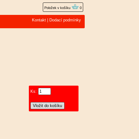
Položek v košíku
0
Kontakt
|
Dodací podmínky
Ks: