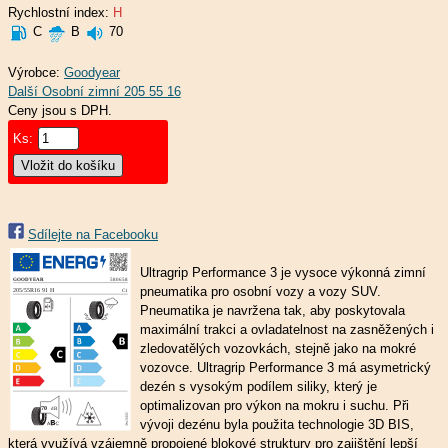
Rychlostní index:
H
C
B
70
Výrobce:
Goodyear
Ceny jsou s DPH.
Ks:
Sdílejte na Facebooku
Ultragrip Performance 3 je vysoce výkonná zimní
pneumatika pro osobní vozy a vozy SUV.
Pneumatika je navržena tak, aby poskytovala
maximální trakci a ovladatelnost na zasněžených i
zledovatělých vozovkách, stejně jako na mokré
vozovce. Ultragrip Performance 3 má asymetrický
dezén s vysokým podílem siliky, který je
optimalizovan pro výkon na mokru i suchu. Při
vývoji dezénu byla použita technologie 3D BIS,
která využívá vzájemně propojené blokové struktury pro zajištění lepší