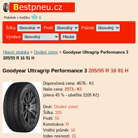
Položek v košíku
0
Šířka
Profil
Průměr
Výrobce
Hlavní stránka
>
Osobní zimní
>
Goodyear Ultragrip Performance 3
205/55 R 16 91 H
Goodyear Ultragrip Performance 3
205/55 R 16 91 H
Doporučená cena: 4678,- Kč
Naše cena:
2573,- Kč
(sleva 45 % - ušetříte 2105 Kč)
Druh:
Osobní zimní
Šířka:
205
Profil:
55
Konstrukce:
R
Vnitřní průměr:
16
Index nosnosti:
91