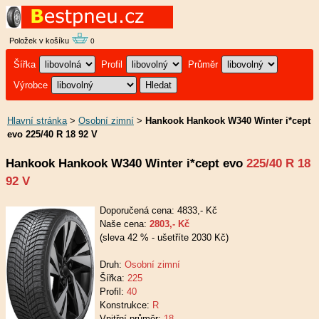
Položek v košíku
0
Šířka
Profil
Průměr
Výrobce
Hlavní stránka
>
Osobní zimní
>
Hankook Hankook W340 Winter i*cept
evo 225/40 R 18 92 V
Hankook Hankook W340 Winter i*cept evo
225/40 R 18
92 V
Doporučená cena: 4833,- Kč
Naše cena:
2803,- Kč
(sleva 42 % - ušetříte 2030 Kč)
Druh:
Osobní zimní
Šířka:
225
Profil:
40
Konstrukce:
R
Vnitřní průměr:
18