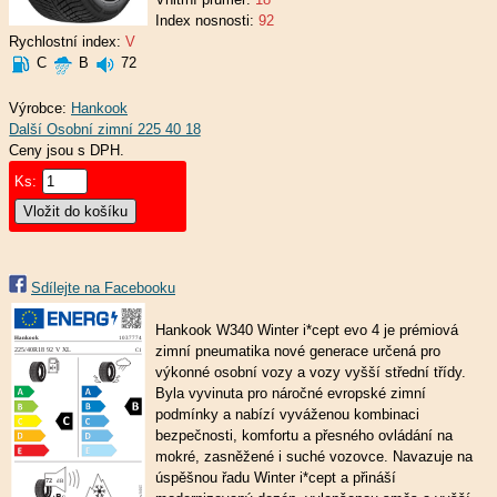
Index nosnosti:
92
Rychlostní index:
V
C
B
72
Výrobce:
Hankook
Ceny jsou s DPH.
Ks:
Sdílejte na Facebooku
Hankook W340 Winter i*cept evo 4 je prémiová
zimní pneumatika nové generace určená pro
výkonné osobní vozy a vozy vyšší střední třídy.
Byla vyvinuta pro náročné evropské zimní
podmínky a nabízí vyváženou kombinaci
bezpečnosti, komfortu a přesného ovládání na
mokré, zasněžené i suché vozovce. Navazuje na
úspěšnou řadu Winter i*cept a přináší