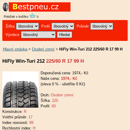
Položek v košíku
0
Šířka
Profil
Průměr
Výrobce
Hlavní stránka
>
Osobní zimní
>
HiFly Win-Turi 212 225/60 R 17 99 H
HiFly Win-Turi 212
225/60 R 17 99 H
Doporučená cena: 1974,- Kč
Naše cena:
1974,- Kč
(sleva 0 % - ušetříte 0 Kč)
Druh:
Osobní zimní
Šířka:
225
Profil:
60
Konstrukce:
R
Vnitřní průměr:
17
Index nosnosti:
99
Rychlostní index:
H