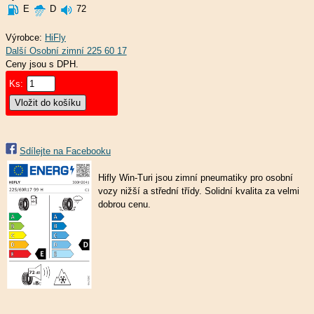
E
D
72
Výrobce:
HiFly
Ceny jsou s DPH.
Ks:
Sdílejte na Facebooku
Hifly Win-Turi jsou zimní pneumatiky pro osobní
vozy nižší a střední třídy. Solidní kvalita za velmi
dobrou cenu.