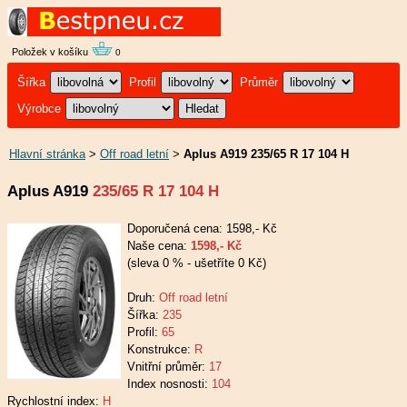
Položek v košíku
0
Šířka
Profil
Průměr
Výrobce
Hlavní stránka
>
Off road letní
>
Aplus A919 235/65 R 17 104 H
Aplus A919
235/65 R 17 104 H
Doporučená cena: 1598,- Kč
Naše cena:
1598,- Kč
(sleva 0 % - ušetříte 0 Kč)
Druh:
Off road letní
Šířka:
235
Profil:
65
Konstrukce:
R
Vnitřní průměr:
17
Index nosnosti:
104
Rychlostní index:
H