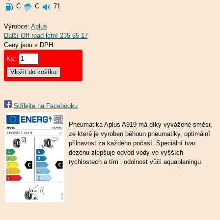
C
C
71
Výrobce:
Aplus
Ceny jsou s DPH.
Ks:
Sdílejte na Facebooku
Pneumatika Aplus A919 má díky vyvážené směsi,
ze které je vyroben běhoun pneumatiky, optimální
přilnavost za každého počasí. Speciální tvar
dezénu zlepšuje odvod vody ve vyšších
rychlostech a tím i odolnost vůči aquaplaningu.