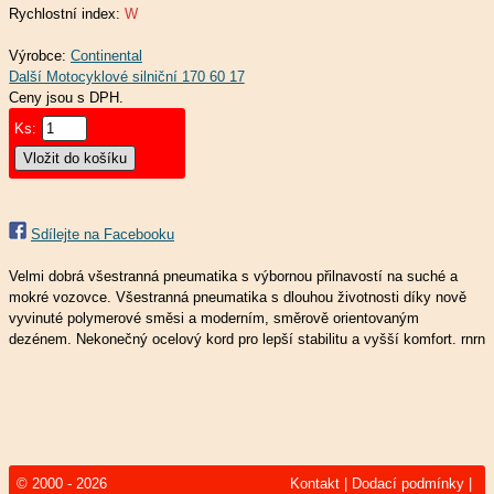
Rychlostní index:
W
Výrobce:
Continental
Ceny jsou s DPH.
Ks:
Sdílejte na Facebooku
Velmi dobrá všestranná pneumatika s výbornou přilnavostí na suché a
mokré vozovce. Všestranná pneumatika s dlouhou životnosti díky nově
vyvinuté polymerové směsi a moderním, směrově orientovaným
dezénem. Nekonečný ocelový kord pro lepší stabilitu a vyšší komfort. rnrn
© 2000 - 2026
Kontakt
|
Dodací podmínky
|