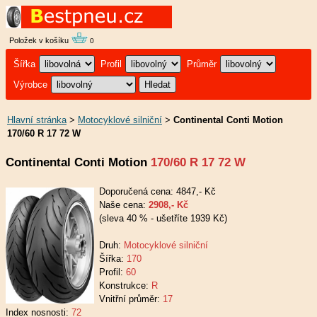
Položek v košíku
0
Šířka
Profil
Průměr
Výrobce
Hlavní stránka
>
Motocyklové silniční
>
Continental Conti Motion
170/60 R 17 72 W
Continental Conti Motion
170/60 R 17 72 W
Doporučená cena: 4847,- Kč
Naše cena:
2908,- Kč
(sleva 40 % - ušetříte 1939 Kč)
Druh:
Motocyklové silniční
Šířka:
170
Profil:
60
Konstrukce:
R
Vnitřní průměr:
17
Index nosnosti:
72