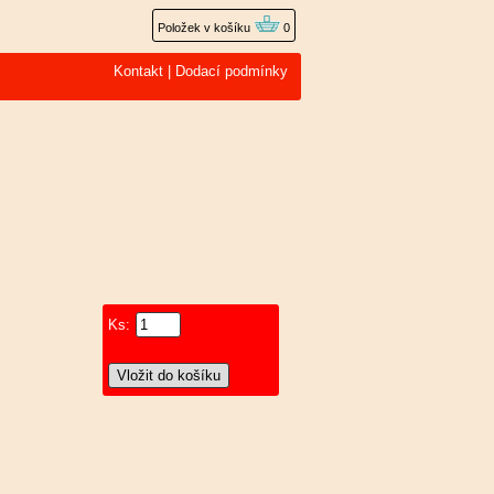
Položek v košíku
0
Kontakt
|
Dodací podmínky
Ks: