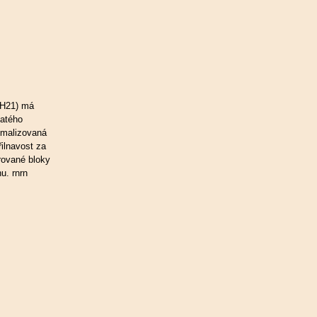
H21) má
hatého
imalizovaná
ilnavost za
rované bloky
u. rnrn