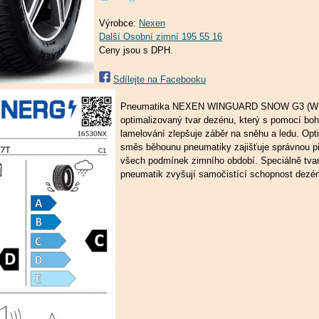
Výrobce:
Nexen
Ceny jsou s DPH.
Sdílejte na Facebooku
Pneumatika NEXEN WINGUARD SNOW G3 (W
optimalizovaný tvar dezénu, který s pomocí bo
lamelování zlepšuje záběr na sněhu a ledu. Opt
směs běhounu pneumatiky zajišťuje správnou př
všech podmínek zimního období. Speciálně tva
pneumatik zvyšují samočistící schopnost dezén