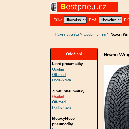
Šířka
Profil
Pr
Hlavní stránka
>
Osobní zimní
>
Nexen Win
Nexen Win
Oddělení
Letní pneumatiky
Osobní
Off-road
Dodávkové
Zimní pneumatiky
Osobní
Off-road
Dodávkové
Motocyklové
pneumatiky