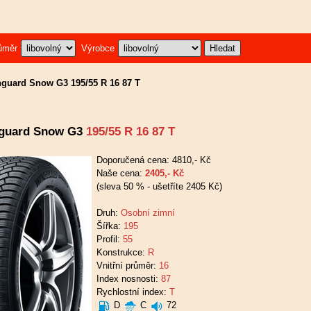
ůměr
Výrobce
guard Snow G3 195/55 R 16 87 T
guard Snow G3
195/55 R 16 87 T
Doporučená cena: 4810,- Kč
Naše cena:
2405,- Kč
(sleva 50 % - ušetříte 2405 Kč)
Druh:
Osobní zimní
Šířka:
195
Profil:
55
Konstrukce:
R
Vnitřní průměr:
16
Index nosnosti:
87
Rychlostní index:
T
D
C
72