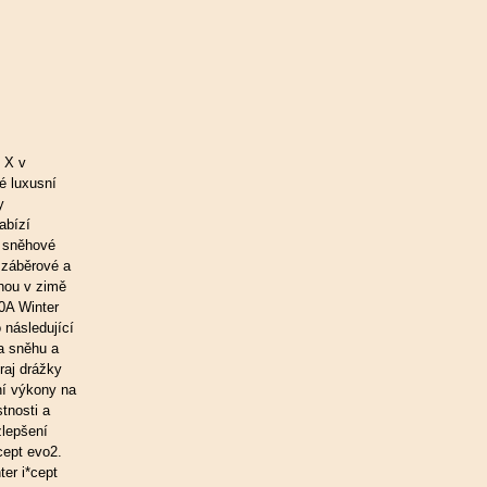
 X v
é luxusní
y
abízí
a sněhové
í záběrové a
hou v zimě
0A Winter
 následující
na sněhu a
raj drážky
ní výkony na
tnosti a
zlepšení
cept evo2.
er i*cept