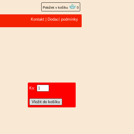
Položek v košíku
0
Kontakt
|
Dodací podmínky
Ks: