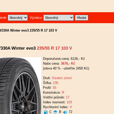
ůměr
Výrobce
330A Winter evo3 235/55 R 17 103 V
330A Winter evo3
235/55 R 17 103 V
Doporučená cena: 6126,- Kč
Naše cena:
3676,- Kč
(sleva 40 % - ušetříte 2450 Kč)
Druh:
Osobní zimní
Šířka:
235
Profil:
55
Konstrukce:
R
Vnitřní průměr:
17
Index nosnosti:
103
Rychlostní index:
V
C
B
72