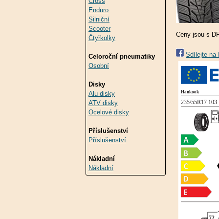
Cross
Enduro
Silniční
Scooter
Ceny jsou s D
Čtyřkolky
Sdílejte n
Celoroční pneumatiky
Osobní
Disky
Alu disky
ATV disky
Ocelové disky
Příslušenství
Příslušenství
Nákladní
Nákladní