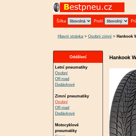
Šířka
Profil
Pr
Hlavní stránka
>
Osobní zimní
>
Hankook W
Hankook W
Oddělení
Letní pneumatiky
Osobní
Off-road
Dodávkové
Zimní pneumatiky
Osobní
Off-road
Dodávkové
Motocyklové
pneumatiky