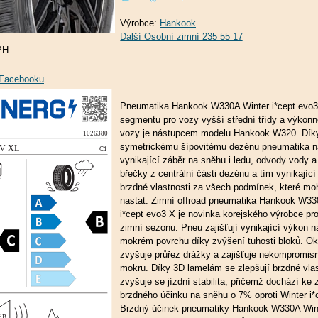
Výrobce:
Hankook
PH.
a Facebooku
Pneumatika Hankook W330A Winter i*cept evo3
segmentu pro vozy vyšší střední třídy a výkonn
vozy je nástupcem modelu Hankook W320. Dík
symetrickému šípovitému dezénu pneumatika n
vynikající záběr na sněhu i ledu, odvody vody 
břečky z centrální části dezénu a tím vynikajíc
brzdné vlastnosti za všech podmínek, které mo
nastat. Zimní offroad pneumatika Hankook W33
i*cept evo3 X je novinka korejského výrobce pro
zimní sezonu. Pneu zajišťují vynikající výkon 
mokrém povrchu díky zvýšení tuhosti bloků. Ok
zvyšuje průřez drážky a zajišťuje nekompromis
mokru. Díky 3D lamelám se zlepšují brzdné vlas
zvyšuje se jízdní stabilita, přičemž dochází ke 
brzdného účinku na sněhu o 7% oproti Winter i*
Brzdný účinek pneumatiky Hankook W330A Wint