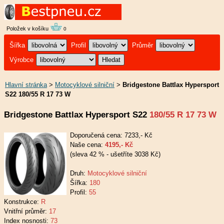
Položek v košíku
0
Šířka
Profil
Průměr
Výrobce
Hlavní stránka
>
Motocyklové silniční
>
Bridgestone Battlax Hypersport
S22 180/55 R 17 73 W
Bridgestone Battlax Hypersport S22
180/55 R 17 73 W
Doporučená cena: 7233,- Kč
Naše cena:
4195,- Kč
(sleva 42 % - ušetříte 3038 Kč)
Druh:
Motocyklové silniční
Šířka:
180
Profil:
55
Konstrukce:
R
Vnitřní průměr:
17
Index nosnosti:
73