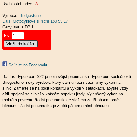
Rychlostní index:
W
Výrobce:
Bridgestone
Ceny jsou s DPH.
Ks:
Sdílejte na Facebooku
Battlax Hypersport S22 je nejnovější pneumatika Hypersport společnosti
Bridgestone: nový výrobek, který vám umožní zažít plný výkon na
silnici!Zaměřte se na pocit kontaktu a výkon v zatáčkách, abyste vždy
cítili spojení se silnicí v každém aspektu jízdy. Vylepšený výkon na
mokrém povrchu.Přední pneumatika je složena ze tří pásem směsí
běhounu. Zadní pneumatika je z pěti pásem směsí běhounu.