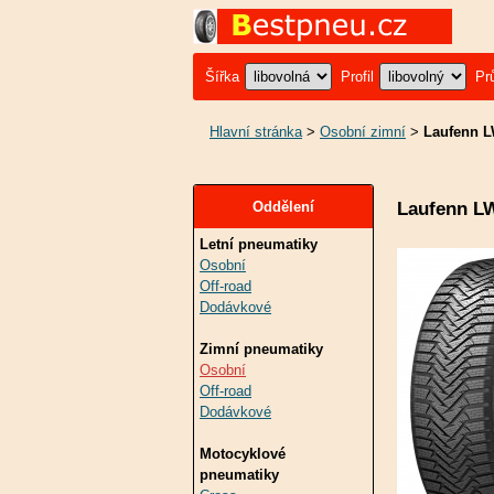
Šířka
Profil
Pr
Hlavní stránka
>
Osobní zimní
>
Laufenn L
Laufenn L
Oddělení
Letní pneumatiky
Osobní
Off-road
Dodávkové
Zimní pneumatiky
Osobní
Off-road
Dodávkové
Motocyklové
pneumatiky