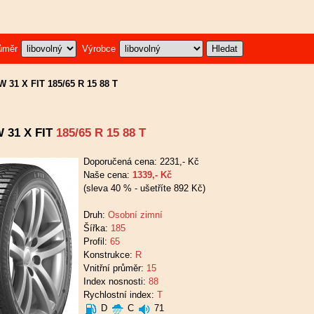
ůměr
Výrobce
W 31 X FIT 185/65 R 15 88 T
W 31 X FIT
185/65 R 15 88 T
Doporučená cena: 2231,- Kč
Naše cena:
1339,- Kč
(sleva 40 % - ušetříte 892 Kč)
Druh:
Osobní zimní
Šířka:
185
Profil:
65
Konstrukce:
R
Vnitřní průměr:
15
Index nosnosti:
88
Rychlostní index:
T
D
C
71