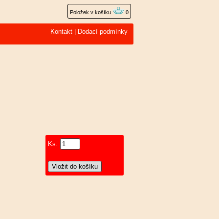
Položek v košíku
0
Kontakt
|
Dodací podmínky
Ks: