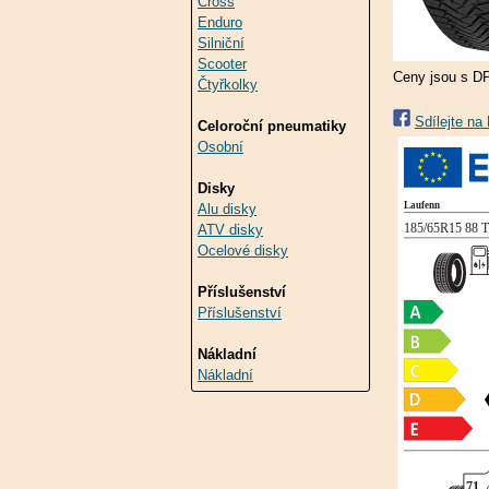
Cross
Enduro
Silniční
Scooter
Ceny jsou s D
Čtyřkolky
Sdílejte n
Celoroční pneumatiky
Osobní
Disky
Alu disky
ATV disky
Ocelové disky
Příslušenství
Příslušenství
Nákladní
Nákladní