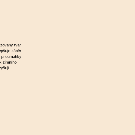
zovaný tvar
epšuje záběr
u pneumatiky
ek zimního
vyšují