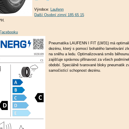
Výrobce:
Laufenn
PH.
a Facebooku
Pneumatika LAUFENN I FIT (LW31) má optimali
dezénu, který s pomocí bohatého lamelování zl
na sněhu a ledu. Optimalizovaná směs běhoun
zajišťuje správnou přilnavost za všech podmín
období. Speciálně tvarované bloky pneumatik z
samočistící schopnost dezénu.