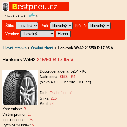
Položek v košíku
0
Šířka
Profil
Průměr
Výrobce
Hlavní stránka
>
Osobní zimní
>
Hankook W462 215/50 R 17 95 V
Hankook W462
215/50 R 17 95 V
Doporučená cena: 5264,- Kč
Naše cena:
3158,- Kč
(sleva 40 % - ušetříte 2106 Kč)
Druh:
Osobní zimní
Šířka:
215
Profil:
50
Konstrukce:
R
Vnitřní průměr:
17
Index nosnosti:
95
Rychlostní index:
V