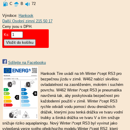
C
B
72
Výrobce:
Hankook
Ceny jsou s DPH.
Ks:
Sdílejte na Facebooku
Hankook Tire uvádí na trh Winter i*cept RS3 pro
bezpečnou jízdu v zimě. W462 nabízí skvělou
ovladatelnost na zasněženém, mokrém i suchém
povrchu. W462 Winter i*cept RS3 je pneumatika
navržená tak, aby poskytovala bezpečnost pro
každodenní použití v zimě. Winter i*cept RS3
rychle odvádí vodu pomocí dvou drenážních
drážek, kterými jsou tenká drážka ve tvaru vodní
trubky a široká drážka ve tvaru V a tím snižuje
snižuje riziko aquaplaningu. Nový Winter i*cept RS3 byl vyvinut jako
vylepšená verze svého předchozího modelu Winter i*cept RS2, který