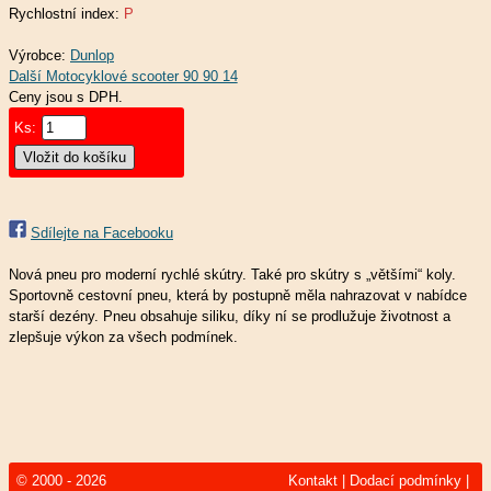
Rychlostní index:
P
Výrobce:
Dunlop
Ceny jsou s DPH.
Ks:
Sdílejte na Facebooku
Nová pneu pro moderní rychlé skútry. Také pro skútry s „většími“ koly.
Sportovně cestovní pneu, která by postupně měla nahrazovat v nabídce
starší dezény. Pneu obsahuje siliku, díky ní se prodlužuje životnost a
zlepšuje výkon za všech podmínek.
© 2000 - 2026
Kontakt
|
Dodací podmínky
|