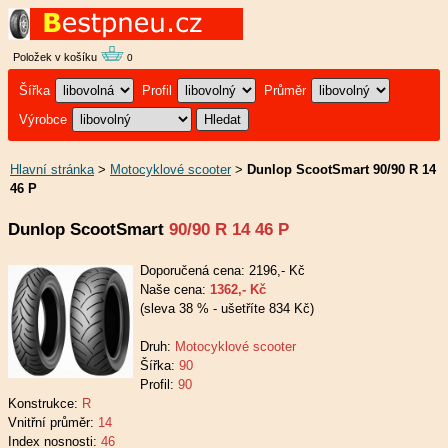
Položek v košíku
0
Šířka
Profil
Průměr
Výrobce
Hlavní stránka
>
Motocyklové scooter
>
Dunlop ScootSmart 90/90 R 14
46 P
Dunlop ScootSmart
90/90 R 14 46 P
Doporučená cena: 2196,- Kč
Naše cena:
1362,- Kč
(sleva 38 % - ušetříte 834 Kč)
Druh:
Motocyklové scooter
Šířka:
90
Profil:
90
Konstrukce:
R
Vnitřní průměr:
14
Index nosnosti:
46