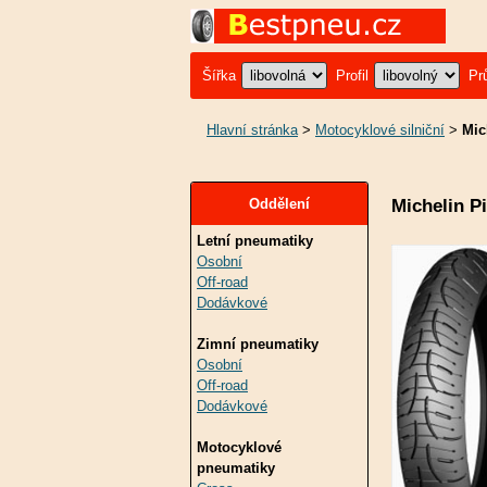
Šířka
Profil
Pr
Hlavní stránka
>
Motocyklové silniční
>
Mic
Michelin P
Oddělení
Letní pneumatiky
Osobní
Off-road
Dodávkové
Zimní pneumatiky
Osobní
Off-road
Dodávkové
Motocyklové
pneumatiky