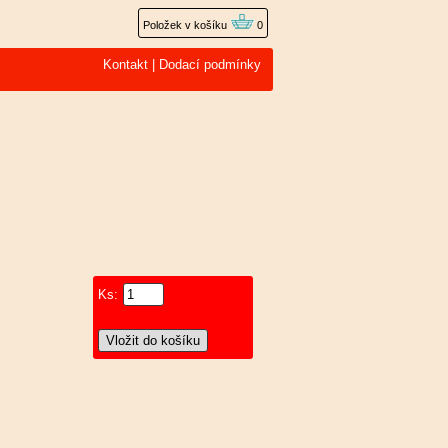
Položek v košíku
0
Kontakt
|
Dodací podmínky
Ks: