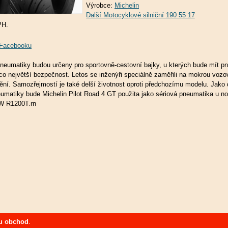
Výrobce:
Michelin
PH.
a Facebooku
neumatiky budou určeny pro sportovně-cestovní bajky, u kterých bude mít p
 co největší bezpečnost. Letos se inženýři speciálně zaměřili na mokrou voz
dění. Samozřejmostí je také delší životnost oproti předchozímu modelu. Jak
neumatiky bude Michelin Pilot Road 4 GT použita jako sériová pneumatika u n
W R1200T.rn
u obchod
.