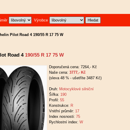
ůměr
Výrobce
helin Pilot Road 4 190/55 R 17 75 W
ilot Road 4
190/55 R 17 75 W
Doporučená cena: 7264,- Kč
Naše cena:
3777,- Kč
(sleva 48 % - ušetříte 3487 Kč)
Druh:
Motocyklové silniční
Šířka:
190
Profil:
55
Konstrukce:
R
Vnitřní průměr:
17
Index nosnosti:
75
Rychlostní index:
W