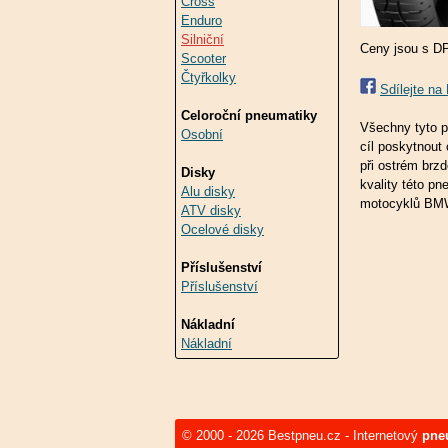
Cross
Enduro
Silniční
Ceny jsou s D
Scooter
Čtyřkolky
Sdílejte n
Celoroční pneumatiky
Všechny tyto p
Osobní
cíl poskytnout
při ostrém brz
Disky
kvality této p
Alu disky
motocyklů BM
ATV disky
Ocelové disky
Příslušenství
Příslušenství
Nákladní
Nákladní
© 2000 - 2026 Bestpneu.cz - Internetový
pne