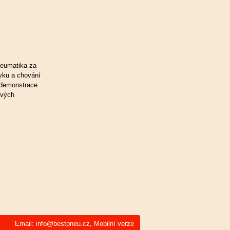
neumatika za
ovku a chování
o demonstrace
ových
Email:
info@bestpneu.cz
,