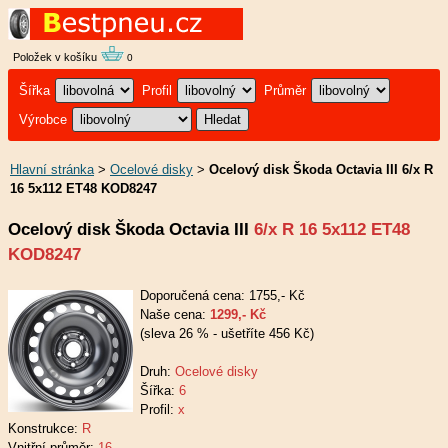
Položek v košíku
0
Šířka
Profil
Průměr
Výrobce
Hlavní stránka
>
Ocelové disky
>
Ocelový disk Škoda Octavia III 6/x R
16 5x112 ET48 KOD8247
Ocelový disk Škoda Octavia III
6/x R 16 5x112 ET48
KOD8247
Doporučená cena: 1755,- Kč
Naše cena:
1299,- Kč
(sleva 26 % - ušetříte 456 Kč)
Druh:
Ocelové disky
Šířka:
6
Profil:
x
Konstrukce:
R
Vnitřní průměr:
16