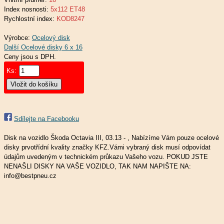
Index nosnosti:
5x112 ET48
Rychlostní index:
KOD8247
Výrobce:
Ocelový disk
Ceny jsou s DPH.
Ks:
Sdílejte na Facebooku
Disk na vozidlo Škoda Octavia III, 03.13 - , Nabízíme Vám pouze ocelové
disky prvotřídní kvality značky KFZ.Vámi vybraný disk musí odpovídat
údajům uvedeným v technickém průkazu Vašeho vozu. POKUD JSTE
NENAŠLI DISKY NA VAŠE VOZIDLO, TAK NAM NAPIŠTE NA:
info@bestpneu.cz