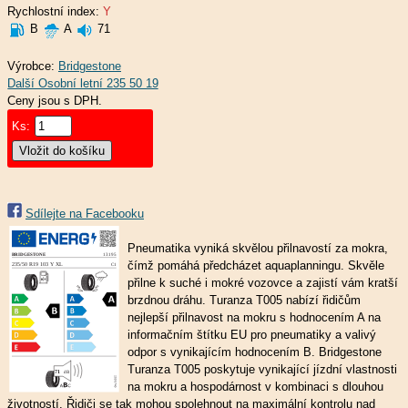
Rychlostní index:
Y
B
A
71
Výrobce:
Bridgestone
Ceny jsou s DPH.
Ks:
Sdílejte na Facebooku
Pneumatika vyniká skvělou přilnavostí za mokra,
čímž pomáhá předcházet aquaplanningu. Skvěle
přilne k suché i mokré vozovce a zajistí vám kratší
brzdnou dráhu. Turanza T005 nabízí řidičům
nejlepší přilnavost na mokru s hodnocením A na
informačním štítku EU pro pneumatiky a valivý
odpor s vynikajícím hodnocením B. Bridgestone
Turanza T005 poskytuje vynikající jízdní vlastnosti
na mokru a hospodárnost v kombinaci s dlouhou
životností. Řidiči se tak mohou spolehnout na maximální kontrolu nad