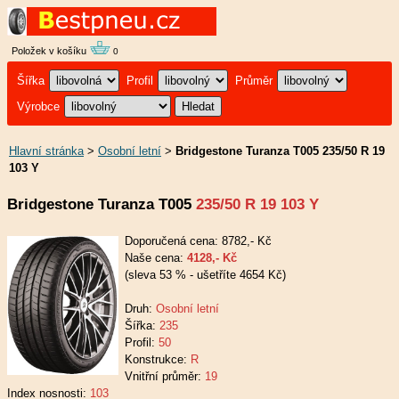
Položek v košíku
0
Šířka
Profil
Průměr
Výrobce
Hlavní stránka
>
Osobní letní
>
Bridgestone Turanza T005 235/50 R 19
103 Y
Bridgestone Turanza T005
235/50 R 19 103 Y
Doporučená cena: 8782,- Kč
Naše cena:
4128,- Kč
(sleva 53 % - ušetříte 4654 Kč)
Druh:
Osobní letní
Šířka:
235
Profil:
50
Konstrukce:
R
Vnitřní průměr:
19
Index nosnosti:
103