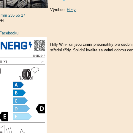
Výrobce:
HiFly
PH.
a Facebooku
Hifly Win-Turi jsou zimní pneumatiky pro osobní
střední třídy. Solidní kvalita za velmi dobrou ce