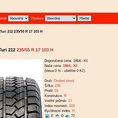
ůměr
Výrobce
Turi 212 235/55 R 17 103 H
Turi 212
235/55 R 17 103 H
Doporučená cena: 1864,- Kč
Naše cena:
1864,- Kč
(sleva 0 % - ušetříte 0 Kč)
Druh:
Osobní zimní
Šířka:
235
Profil:
55
Konstrukce:
R
Vnitřní průměr:
17
Index nosnosti:
103
Rychlostní index:
H
E
D
72