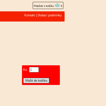
Položek v košíku
0
Kontakt
|
Dodací podmínky
Ks: