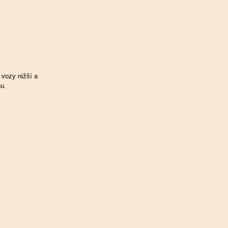
 vozy nižší a
nu.