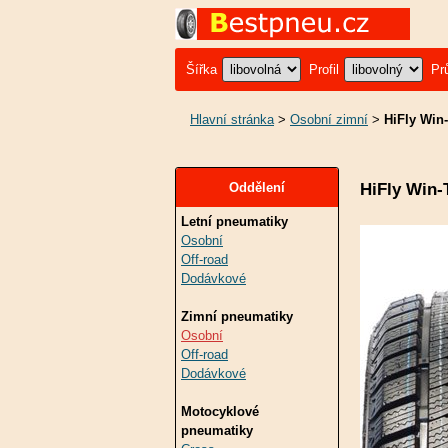
Šířka
Profil
Pr
Hlavní stránka
>
Osobní zimní
>
HiFly Win-
HiFly Win-
Oddělení
Letní pneumatiky
Osobní
Off-road
Dodávkové
Zimní pneumatiky
Osobní
Off-road
Dodávkové
Motocyklové
pneumatiky