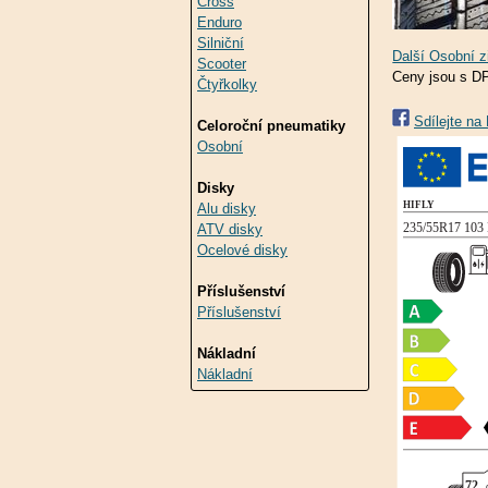
Cross
Enduro
Silniční
Scooter
Ceny jsou s D
Čtyřkolky
Sdílejte n
Celoroční pneumatiky
Osobní
Disky
Alu disky
ATV disky
Ocelové disky
Příslušenství
Příslušenství
Nákladní
Nákladní