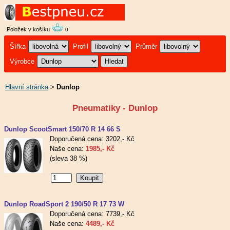
Položek v košíku
0
Šířka
Profil
Průměr
Výrobce
Hlavní stránka
>
Dunlop
Pneumatiky - Dunlop
Dunlop ScootSmart 150/70 R 14 66 S
Doporučená cena: 3202,- Kč
Naše cena:
1985,- Kč
(sleva 38 %)
Dunlop RoadSport 2 190/50 R 17 73 W
Doporučená cena: 7739,- Kč
Naše cena:
4489,- Kč