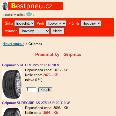
Položek v košíku
0
Šířka
Profil
Průměr
Výrobce
Hlavní stránka
>
Gripmax
Pneumatiky - Gripmax
Gripmax STATURE 225/55 R 18 98 V
Doporučená cena: 2076,- Kč
Naše cena:
2076,- Kč
(sleva 0 %)
Gripmax SUREGRIP AS 275/45 R 20 110 W
Doporučená cena: 3096,- Kč
Naše cena:
3096,- Kč