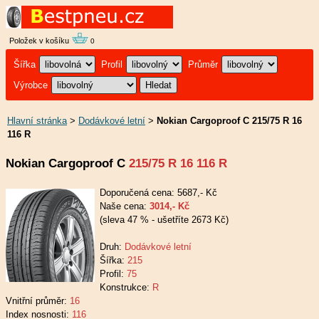
Položek v košíku
0
Šířka
Profil
Průměr
Výrobce
Hlavní stránka
>
Dodávkové letní
>
Nokian Cargoproof C 215/75 R 16
116 R
Nokian Cargoproof C
215/75 R 16 116 R
Doporučená cena: 5687,- Kč
Naše cena:
3014,- Kč
(sleva 47 % - ušetříte 2673 Kč)
Druh:
Dodávkové letní
Šířka:
215
Profil:
75
Konstrukce:
R
Vnitřní průměr:
16
Index nosnosti:
116