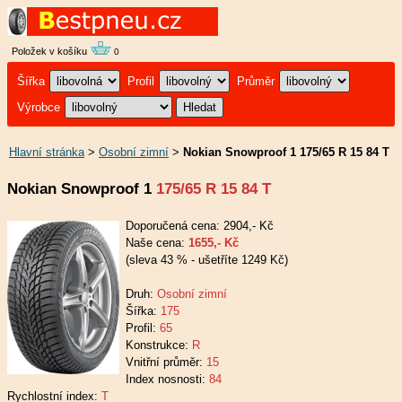
Položek v košíku
0
Šířka
Profil
Průměr
Výrobce
Hlavní stránka
>
Osobní zimní
>
Nokian Snowproof 1 175/65 R 15 84 T
Nokian Snowproof 1
175/65 R 15 84 T
Doporučená cena: 2904,- Kč
Naše cena:
1655,- Kč
(sleva 43 % - ušetříte 1249 Kč)
Druh:
Osobní zimní
Šířka:
175
Profil:
65
Konstrukce:
R
Vnitřní průměr:
15
Index nosnosti:
84
Rychlostní index:
T