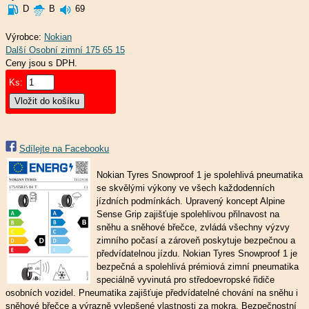
D
B
69
Výrobce:
Nokian
Ceny jsou s DPH.
Ks:
Sdílejte na Facebooku
Nokian Tyres Snowproof 1 je spolehlivá pneumatika
se skvělými výkony ve všech každodenních
jízdních podmínkách. Upravený koncept Alpine
Sense Grip zajišťuje spolehlivou přilnavost na
sněhu a sněhové břečce, zvládá všechny výzvy
zimního počasí a zároveň poskytuje bezpečnou a
předvídatelnou jízdu. Nokian Tyres Snowproof 1 je
bezpečná a spolehlivá prémiová zimní pneumatika
speciálně vyvinutá pro středoevropské řidiče
osobních vozidel. Pneumatika zajišťuje předvídatelné chování na sněhu i
sněhové břečce a výrazně vylepšené vlastnosti za mokra. Bezpečnostní