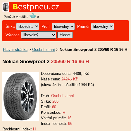
Položek v košíku
0
Šířka
Profil
Průměr
Výrobce
Hlavní stránka
>
Osobní zimní
>
Nokian Snowproof 2 205/60 R 16 96 H
Nokian Snowproof 2
205/60 R 16 96 H
Doporučená cena: 4408,- Kč
Naše cena:
2424,- Kč
(sleva 45 % - ušetříte 1984 Kč)
Druh:
Osobní zimní
Šířka:
205
Profil:
60
Konstrukce:
R
Vnitřní průměr:
16
Index nosnosti:
96
Rychlostní index:
H