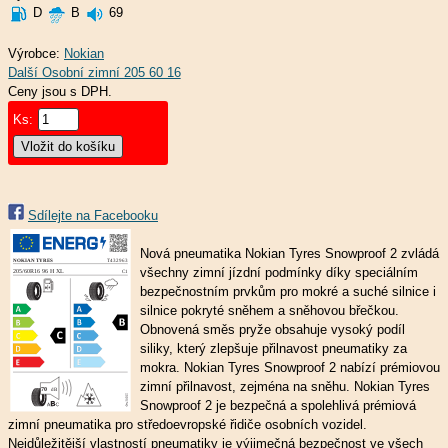
D
B
69
Výrobce:
Nokian
Ceny jsou s DPH.
Ks:
Sdílejte na Facebooku
Nová pneumatika Nokian Tyres Snowproof 2 zvládá
všechny zimní jízdní podmínky díky speciálním
bezpečnostním prvkům pro mokré a suché silnice i
silnice pokryté sněhem a sněhovou břečkou.
Obnovená směs pryže obsahuje vysoký podíl
siliky, který zlepšuje přilnavost pneumatiky za
mokra. Nokian Tyres Snowproof 2 nabízí prémiovou
zimní přilnavost, zejména na sněhu. Nokian Tyres
Snowproof 2 je bezpečná a spolehlivá prémiová
zimní pneumatika pro středoevropské řidiče osobních vozidel.
Nejdůležitější vlastností pneumatiky je výjimečná bezpečnost ve všech