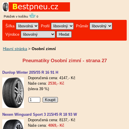
Položek v košíku
0
Šířka
Profil
Průměr
Výrobce
Hlavní stránka
>
Osobní zimní
Pneumatiky Osobní zimní - strana 27
Dunlop Winter 205/55 R 16 91 H
Doporučená cena: 4147,- Kč
Naše cena:
2530,- Kč
(sleva 39 %)
Nexen Winguard Sport 3 215/45 R 18 93 W
Doporučená cena: 8137,- Kč
Naše cena:
4069,- Kč